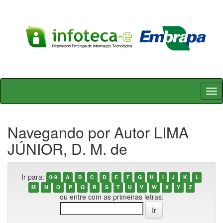
Skip
navigation
Navegando por Autor LIMA
JÚNIOR, D. M. de
Ir para:
0-9
A
B
C
D
E
F
G
H
I
J
K
L
M
N
O
P
Q
R
S
T
U
V
W
X
Y
Z
ou entre com as primeiras letras: