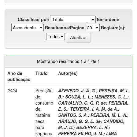
Classificar por:
Em ordem:
Resultados/Página
Registro(s):
Mostrando resultados 1 a 1 de 1
Ano de
Título
Autor(es)
publicação
2024
Predição
AZEVEDO, J. A. G.
;
PEREIRA, M. I.
do
B.
;
SOUZA, L. L.
;
MENEZES, G. L.
;
consumo
CARVALHO, G. G. P. de
;
PEREIRA,
de
E. S.
;
TEIXEIRA, I. A. M. de A.
;
matéria
SANTOS, S. A.
;
PEREIRA, M. L. A.
;
seca
ARAUJO, G. G. L. de
;
CÂNDIDO,
para
M. J. D.
;
BEZERRA, L. R.
;
caprinos
PEREIRA FILHO, J. M.
;
LIMA