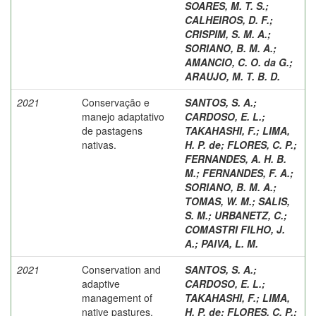
SOARES, M. T. S.
;
CALHEIROS, D. F.
;
CRISPIM, S. M. A.
;
SORIANO, B. M. A.
;
AMANCIO, C. O. da G.
;
ARAUJO, M. T. B. D.
2021
Conservação e
SANTOS, S. A.
;
manejo adaptativo
CARDOSO, E. L.
;
de pastagens
TAKAHASHI, F.
;
LIMA,
nativas.
H. P. de
;
FLORES, C. P.
;
FERNANDES, A. H. B.
M.
;
FERNANDES, F. A.
;
SORIANO, B. M. A.
;
TOMAS, W. M.
;
SALIS,
S. M.
;
URBANETZ, C.
;
COMASTRI FILHO, J.
A.
;
PAIVA, L. M.
2021
Conservation and
SANTOS, S. A.
;
adaptive
CARDOSO, E. L.
;
management of
TAKAHASHI, F.
;
LIMA,
native pastures.
H. P. de
;
FLORES, C. P.
;