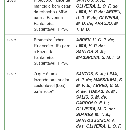
manejo e bem estar
OLIVEIRA, L. O. F. de
;
do rebanho (IMBA)
LIMA, H. P. de
;
ABREU,
para a Fazenda
U. G. P. de
;
OLIVEIRA,
Pantaneira
M. D. de
;
ARAUJO, M.
Sustentável (FPS).
T. B. D.
2015
Protocolo: Índice
ABREU, U. G. P. de
;
Financeiro (IF) para
LIMA, H. P. de
;
a Fazenda
SANTOS, S. A.
;
Pantaneira
MASSRUHA, S. M. F. S.
Sustentável (FPS).
2017
O que é uma
SANTOS, S. A.
;
LIMA,
fazenda pantaneira
H. P. de
;
MASSRUHA, S.
sustentável (boa)
M. F. S.
;
ABREU, U. G.
para você?
P. de
;
TOMAS, W. M.
;
SALIS, S. M. de
;
CARDOSO, E. L.
;
OLIVEIRA, M. D. de
;
SOARES, M. T. S.
;
SANTOS JUNIOR, A.
dos
;
OLIVEIRA, L. O. F.