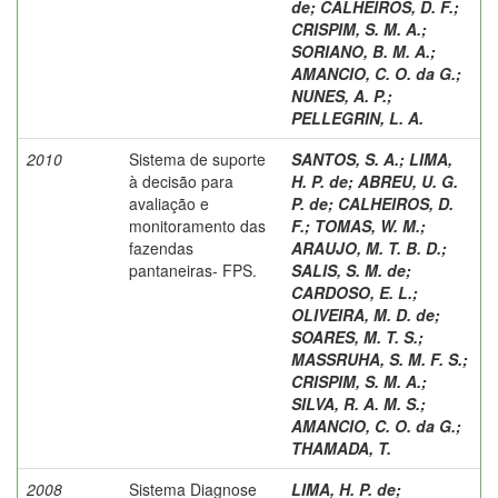
de
;
CALHEIROS, D. F.
;
CRISPIM, S. M. A.
;
SORIANO, B. M. A.
;
AMANCIO, C. O. da G.
;
NUNES, A. P.
;
PELLEGRIN, L. A.
2010
Sistema de suporte
SANTOS, S. A.
;
LIMA,
à decisão para
H. P. de
;
ABREU, U. G.
avaliação e
P. de
;
CALHEIROS, D.
monitoramento das
F.
;
TOMAS, W. M.
;
fazendas
ARAUJO, M. T. B. D.
;
pantaneiras- FPS.
SALIS, S. M. de
;
CARDOSO, E. L.
;
OLIVEIRA, M. D. de
;
SOARES, M. T. S.
;
MASSRUHA, S. M. F. S.
;
CRISPIM, S. M. A.
;
SILVA, R. A. M. S.
;
AMANCIO, C. O. da G.
;
THAMADA, T.
2008
Sistema Diagnose
LIMA, H. P. de
;