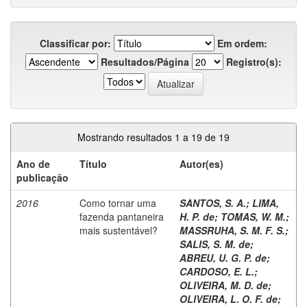
Classificar por:
Em ordem:
Resultados/Página
Registro(s):
Mostrando resultados 1 a 19 de 19
Ano de
Título
Autor(es)
publicação
2016
Como tornar uma
SANTOS, S. A.
;
LIMA,
fazenda pantaneira
H. P. de
;
TOMAS, W. M.
;
mais sustentável?
MASSRUHA, S. M. F. S.
;
SALIS, S. M. de
;
ABREU, U. G. P. de
;
CARDOSO, E. L.
;
OLIVEIRA, M. D. de
;
OLIVEIRA, L. O. F. de
;