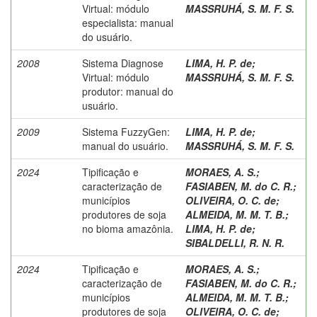
Virtual: módulo
MASSRUHÁ, S. M. F. S.
especialista: manual
do usuário.
2008
Sistema Diagnose
LIMA, H. P. de
;
Virtual: módulo
MASSRUHÁ, S. M. F. S.
produtor: manual do
usuário.
2009
Sistema FuzzyGen:
LIMA, H. P. de
;
manual do usuário.
MASSRUHÁ, S. M. F. S.
2024
Tipificação e
MORAES, A. S.
;
caracterização de
FASIABEN, M. do C. R.
;
municípios
OLIVEIRA, O. C. de
;
produtores de soja
ALMEIDA, M. M. T. B.
;
no bioma amazônia.
LIMA, H. P. de
;
SIBALDELLI, R. N. R.
2024
Tipificação e
MORAES, A. S.
;
caracterização de
FASIABEN, M. do C. R.
;
municípios
ALMEIDA, M. M. T. B.
;
produtores de soja
OLIVEIRA, O. C. de
;