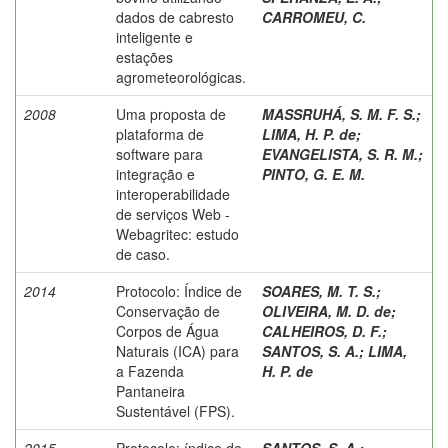
dados de cabresto
CARROMEU, C.
inteligente e
estações
agrometeorológicas.
2008
Uma proposta de
MASSRUHÁ, S. M. F. S.
;
plataforma de
LIMA, H. P. de
;
software para
EVANGELISTA, S. R. M.
;
integração e
PINTO, G. E. M.
interoperabilidade
de serviços Web -
Webagritec: estudo
de caso.
2014
Protocolo: Índice de
SOARES, M. T. S.
;
Conservação de
OLIVEIRA, M. D. de
;
Corpos de Água
CALHEIROS, D. F.
;
Naturais (ICA) para
SANTOS, S. A.
;
LIMA,
a Fazenda
H. P. de
Pantaneira
Sustentável (FPS).
2015
Protocolo: índice de
SANTOS, S. A.
;