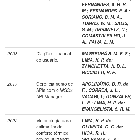
FERNANDES, A. H. B.
M.
;
FERNANDES, F. A.
;
SORIANO, B. M. A.
;
TOMAS, W. M.
;
SALIS,
S. M.
;
URBANETZ, C.
;
COMASTRI FILHO, J.
A.
;
PAIVA, L. M.
2008
DiagText: manual
MASSRUHÁ S. M. F. S.
;
do usuário.
LIMA, H. P. de
;
ZANCHETTA, A. D. L.
;
RICCIOTTI, R. F.
2017
Gerenciamento de
APOLINÁRIO, D. R. de
APIs com o WSO2
F.
;
CORREA, J. L.
;
API Manager.
VACARI, I.
;
GONZALES,
L. E.
;
LIMA, H. P. de
;
EVANGELISTA, S. R. M.
2022
Metodologia para
LIMA, H. P. de
;
estimativa de
OLIVEIRA, C. C. de
;
conforto térmico
HIGA, R. H.
;
bovino utilizando
SPERANZA, E. A.
;