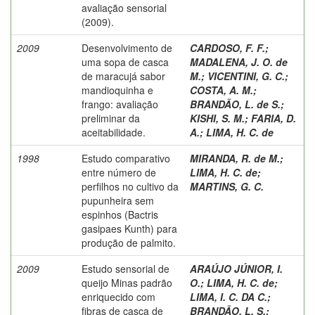
avaliação sensorial
(2009).
2009
Desenvolvimento de
CARDOSO, F. F.
;
uma sopa de casca
MADALENA, J. O. de
de maracujá sabor
M.
;
VICENTINI, G. C.
;
mandioquinha e
COSTA, A. M.
;
frango: avaliação
BRANDÃO, L. de S.
;
preliminar da
KISHI, S. M.
;
FARIA, D.
aceitabilidade.
A.
;
LIMA, H. C. de
1998
Estudo comparativo
MIRANDA, R. de M.
;
entre número de
LIMA, H. C. de
;
perfilhos no cultivo da
MARTINS, G. C.
pupunheira sem
espinhos (Bactris
gasipaes Kunth) para
produção de palmito.
2009
Estudo sensorial de
ARAÚJO JÚNIOR, I.
queijo Minas padrão
O.
;
LIMA, H. C. de
;
enriquecido com
LIMA, I. C. DA C.
;
fibras de casca de
BRANDÃO, L. S.
;