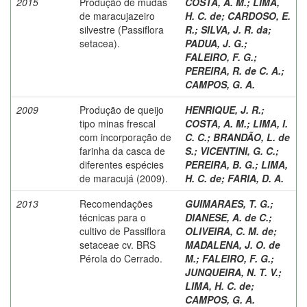
2015
Produção de mudas
COSTA, A. M.
;
LIMA,
de maracujazeiro
H. C. de
;
CARDOSO, E.
silvestre (Passiflora
R.
;
SILVA, J. R. da
;
setacea).
PADUA, J. G.
;
FALEIRO, F. G.
;
PEREIRA, R. de C. A.
;
CAMPOS, G. A.
2009
Produção de queijo
HENRIQUE, J. R.
;
tipo minas frescal
COSTA, A. M.
;
LIMA, I.
com incorporação de
C. C.
;
BRANDÃO, L. de
farinha da casca de
S.
;
VICENTINI, G. C.
;
diferentes espécies
PEREIRA, B. G.
;
LIMA,
de maracujá (2009).
H. C. de
;
FARIA, D. A.
2013
Recomendações
GUIMARAES, T. G.
;
técnicas para o
DIANESE, A. de C.
;
cultivo de Passiflora
OLIVEIRA, C. M. de
;
setaceae cv. BRS
MADALENA, J. O. de
Pérola do Cerrado.
M.
;
FALEIRO, F. G.
;
JUNQUEIRA, N. T. V.
;
LIMA, H. C. de
;
CAMPOS, G. A.