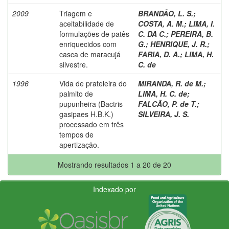
2009
Triagem e
BRANDÃO, L. S.
;
aceitabilidade de
COSTA, A. M.
;
LIMA, I.
formulações de patês
C. DA C.
;
PEREIRA, B.
enriquecidos com
G.
;
HENRIQUE, J. R.
;
casca de maracujá
FARIA, D. A.
;
LIMA, H.
silvestre.
C. de
1996
Vida de prateleira do
MIRANDA, R. de M.
;
palmito de
LIMA, H. C. de
;
pupunheira (Bactris
FALCÃO, P. de T.
;
gasipaes H.B.K.)
SILVEIRA, J. S.
processado em três
tempos de
apertização.
Mostrando resultados 1 a 20 de 20
Indexado por