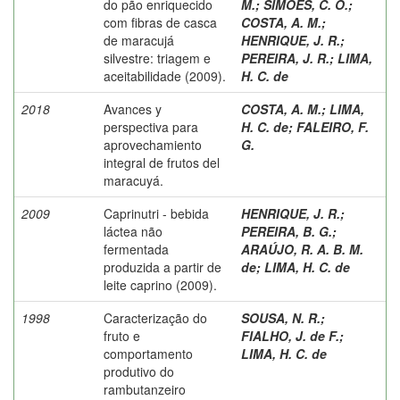
do pão enriquecido
M.
;
SIMÕES, C. O.
;
com fibras de casca
COSTA, A. M.
;
de maracujá
HENRIQUE, J. R.
;
silvestre: triagem e
PEREIRA, J. R.
;
LIMA,
aceitabilidade (2009).
H. C. de
2018
Avances y
COSTA, A. M.
;
LIMA,
perspectiva para
H. C. de
;
FALEIRO, F.
aprovechamiento
G.
integral de frutos del
maracuyá.
2009
Caprinutri - bebida
HENRIQUE, J. R.
;
láctea não
PEREIRA, B. G.
;
fermentada
ARAÚJO, R. A. B. M.
produzida a partir de
de
;
LIMA, H. C. de
leite caprino (2009).
1998
Caracterização do
SOUSA, N. R.
;
fruto e
FIALHO, J. de F.
;
comportamento
LIMA, H. C. de
produtivo do
rambutanzeiro