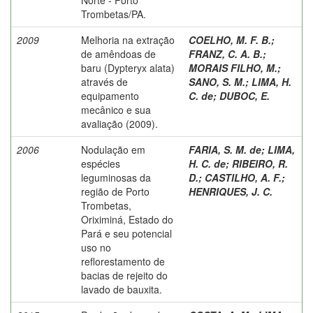
Trombetas/PA.
2009
Melhoria na extração
COELHO, M. F. B.
;
de amêndoas de
FRANZ, C. A. B.
;
baru (Dypteryx alata)
MORAIS FILHO, M.
;
através de
SANO, S. M.
;
LIMA, H.
equipamento
C. de
;
DUBOC, E.
mecânico e sua
avaliação (2009).
2006
Nodulação em
FARIA, S. M. de
;
LIMA,
espécies
H. C. de
;
RIBEIRO, R.
leguminosas da
D.
;
CASTILHO, A. F.
;
região de Porto
HENRIQUES, J. C.
Trombetas,
Oriximiná, Estado do
Pará e seu potencial
uso no
reflorestamento de
bacias de rejeito do
lavado de bauxita.