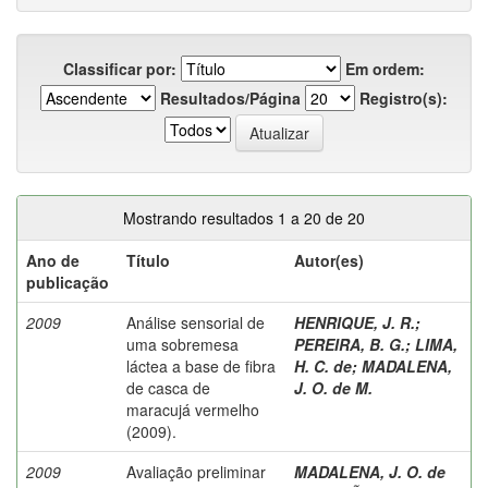
Classificar por:
Em ordem:
Resultados/Página
Registro(s):
Mostrando resultados 1 a 20 de 20
Ano de
Título
Autor(es)
publicação
2009
Análise sensorial de
HENRIQUE, J. R.
;
uma sobremesa
PEREIRA, B. G.
;
LIMA,
láctea a base de fibra
H. C. de
;
MADALENA,
de casca de
J. O. de M.
maracujá vermelho
(2009).
2009
Avaliação preliminar
MADALENA, J. O. de