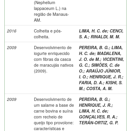
(Nephelium
lappaceum L.) na
região de Manaus-
AM.
2016
Colheita e pós-
LIMA, H. C. de
;
CENCI,
colheita.
S. A.
;
RINALDI, M. M.
2009
Desenvolvimento de
PEREIRA, B. G.
;
LIMA,
iogurte enriquecido
H. C. de
;
MADALENA,
com fibras da casca
J. O. de M.
;
VICENTINI,
de maracujás nativos
G. C.
;
SIMÕES, C. de
(2009).
O.
;
ARAÚJO JÚNIOR,
I. O.
;
HENRIQUE, J. R.
;
FARIA, D. A.
;
KISHI, S.
M.
;
COSTA, A. M.
2009
Desenvolvimento de
PEREIRA, B. G.
;
um salame a base de
HENRIQUE, J. R.
;
carne bovina e suína
LIMA, H. C. de
;
com recheio de
GONÇALVES, R. A.
;
queijo tipo provolone:
TERÁN-ORTIZ, G. P.
características e