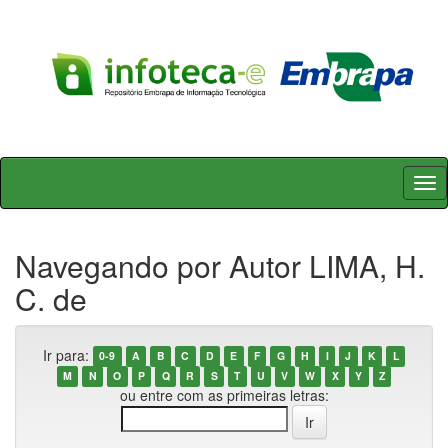
Skip
navigation
Navegando por Autor LIMA, H.
C. de
Ir para:
0-9
A
B
C
D
E
F
G
H
I
J
K
L
M
N
O
P
Q
R
S
T
U
V
W
X
Y
Z
ou entre com as primeiras letras: