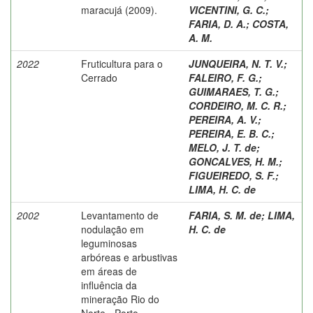
maracujá (2009).
VICENTINI, G. C.
;
FARIA, D. A.
;
COSTA,
A. M.
2022
Fruticultura para o
JUNQUEIRA, N. T. V.
;
Cerrado
FALEIRO, F. G.
;
GUIMARAES, T. G.
;
CORDEIRO, M. C. R.
;
PEREIRA, A. V.
;
PEREIRA, E. B. C.
;
MELO, J. T. de
;
GONCALVES, H. M.
;
FIGUEIREDO, S. F.
;
LIMA, H. C. de
2002
Levantamento de
FARIA, S. M. de
;
LIMA,
nodulação em
H. C. de
leguminosas
arbóreas e arbustivas
em áreas de
influência da
mineração Rio do
Norte - Porto