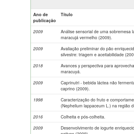
Ano de
Título
publicação
2009
Análise sensorial de uma sobremesa lá
maracujá vermelho (2009).
2009
Avaliação preliminar do pão enriqueci
silvestre: triagem e aceitabilidade (200
2018
Avances y perspectiva para aprovecham
maracuyá.
2009
Caprinutri - bebida láctea não fermenta
caprino (2009).
1998
Caracterização do fruto e comportame
(Nephelium lappaceum L.) na região
2016
Colheita e pós-colheita.
2009
Desenvolvimento de iogurte enriqueci
nativos (2009).