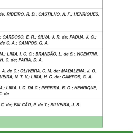
de
;
RIBEIRO, R. D.
;
CASTILHO, A. F.
;
HENRIQUES,
;
CARDOSO, E. R.
;
SILVA, J. R. da
;
PADUA, J. G.
;
de C. A.
;
CAMPOS, G. A.
M.
;
LIMA, I. C. C.
;
BRANDÃO, L. de S.
;
VICENTINI,
H. C. de
;
FARIA, D. A.
 A. de C.
;
OLIVEIRA, C. M. de
;
MADALENA, J. O.
EIRA, N. T. V.
;
LIMA, H. C. de
;
CAMPOS, G. A.
M.
;
LIMA, I. C. DA C.
;
PEREIRA, B. G.
;
HENRIQUE,
C. de
 C. de
;
FALCÃO, P. de T.
;
SILVEIRA, J. S.