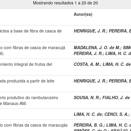
Mostrando resultados 1 a 20 de 20
Autor(es)
ctea a base de fibra de casca de
HENRIQUE, J. R.
;
PEREIRA, B
do com fibras de casca de maracujá
MADALENA, J. O. de M.
;
SIM
9).
PEREIRA, J. R.
;
LIMA, H. C. 
iento integral de frutos del
COSTA, A. M.
;
LIMA, H. C. de
da produzida a partir de leite
HENRIQUE, J. R.
;
PEREIRA, B
nto produtivo do rambutanzeiro
SOUSA, N. R.
;
FIALHO, J. de 
 de Manaus-AM.
LIMA, H. C. de
;
CENCI, S. A.
;
do com fibras da casca de maracujás
PEREIRA, B. G.
;
LIMA, H. C. 
SIMÕES, C. de O.
;
ARAÚJO JÚ