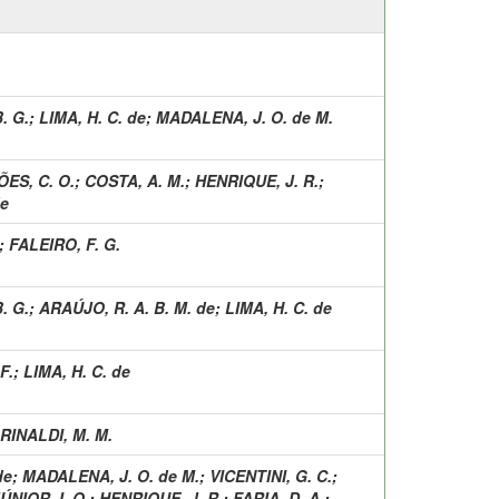
. G.
;
LIMA, H. C. de
;
MADALENA, J. O. de M.
ÕES, C. O.
;
COSTA, A. M.
;
HENRIQUE, J. R.
;
de
;
FALEIRO, F. G.
. G.
;
ARAÚJO, R. A. B. M. de
;
LIMA, H. C. de
F.
;
LIMA, H. C. de
RINALDI, M. M.
de
;
MADALENA, J. O. de M.
;
VICENTINI, G. C.
;
NIOR, I. O.
;
HENRIQUE, J. R.
;
FARIA, D. A.
;