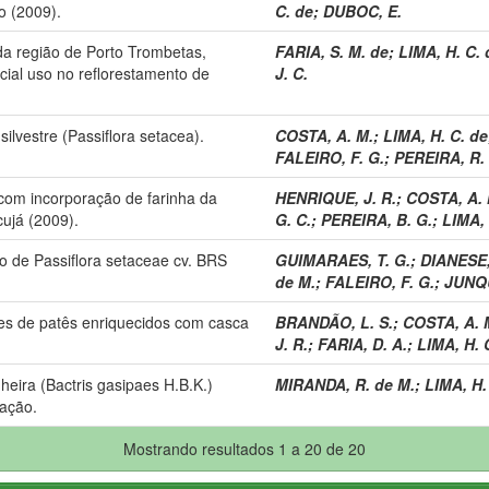
o (2009).
C. de
;
DUBOC, E.
a região de Porto Trombetas,
FARIA, S. M. de
;
LIMA, H. C. 
cial uso no reflorestamento de
J. C.
lvestre (Passiflora setacea).
COSTA, A. M.
;
LIMA, H. C. de
FALEIRO, F. G.
;
PEREIRA, R. 
 com incorporação de farinha da
HENRIQUE, J. R.
;
COSTA, A. 
ujá (2009).
G. C.
;
PEREIRA, B. G.
;
LIMA, 
o de Passiflora setaceae cv. BRS
GUIMARAES, T. G.
;
DIANESE,
de M.
;
FALEIRO, F. G.
;
JUNQU
ões de patês enriquecidos com casca
BRANDÃO, L. S.
;
COSTA, A. 
J. R.
;
FARIA, D. A.
;
LIMA, H. 
heira (Bactris gasipaes H.B.K.)
MIRANDA, R. de M.
;
LIMA, H.
ação.
Mostrando resultados 1 a 20 de 20