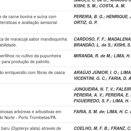
KISHI, S. M.
;
COSTA, A. M.
 de carne bovina e suína com
PEREIRA, B. G.
;
HENRIQUE, J
terísticas e avaliação sensorial
ORTIZ, G. P.
ca de maracujá sabor mandioquinha
CARDOSO, F. F.
;
MADALENA, 
abilidade.
BRANDÃO, L. de S.
;
KISHI, S
rfilhos no cultivo da pupunheira
MIRANDA, R. de M.
;
LIMA, H.
) para produção de palmito.
ão enriquecido com fibras de casca
ARAÚJO JÚNIOR, I. O.
;
LIMA,
VICENTINI, G. C.
;
FARIA, D. A
JUNQUEIRA, N. T. V.
;
FALEIRO
PEREIRA, A. V.
;
PEREIRA, E. 
FIGUEIREDO, S. F.
;
LIMA, H. 
nosas arbóreas e arbustivas em
FARIA, S. M. de
;
LIMA, H. C. 
do Norte - Porto Trombetas/PA.
baru (Dypteryx alata) através de
COELHO, M. F. B.
;
FRANZ, C.