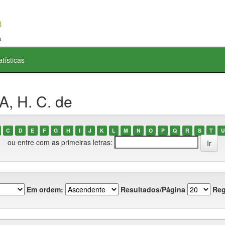
atísticas
, H. C. de
C
D
E
F
G
H
I
J
K
L
M
N
O
P
Q
R
S
T
U
ou entre com as primeiras letras:
Em ordem:
Resultados/Página
Reg