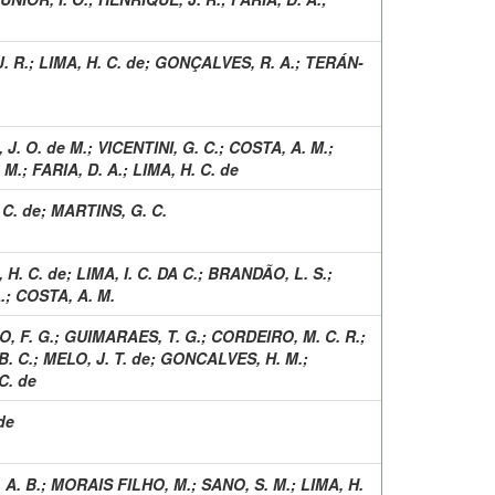
. R.
;
LIMA, H. C. de
;
GONÇALVES, R. A.
;
TERÁN-
J. O. de M.
;
VICENTINI, G. C.
;
COSTA, A. M.
;
. M.
;
FARIA, D. A.
;
LIMA, H. C. de
 C. de
;
MARTINS, G. C.
 H. C. de
;
LIMA, I. C. DA C.
;
BRANDÃO, L. S.
;
.
;
COSTA, A. M.
, F. G.
;
GUIMARAES, T. G.
;
CORDEIRO, M. C. R.
;
B. C.
;
MELO, J. T. de
;
GONCALVES, H. M.
;
C. de
de
 A. B.
;
MORAIS FILHO, M.
;
SANO, S. M.
;
LIMA, H.