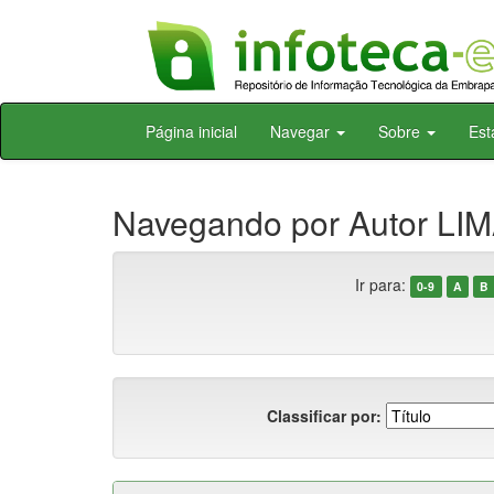
Skip
Página inicial
Navegar
Sobre
Est
navigation
Navegando por Autor LIMA
Ir para:
0-9
A
B
Classificar por: