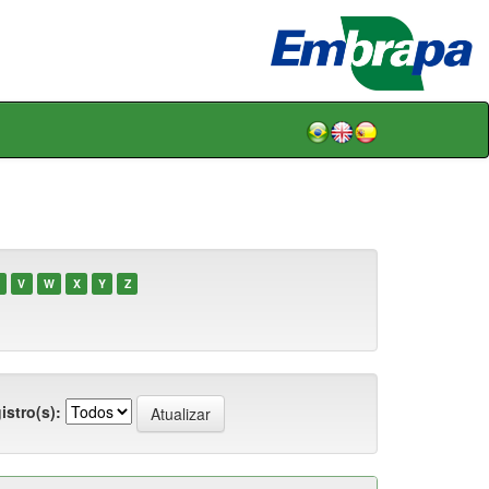
V
W
X
Y
Z
istro(s):