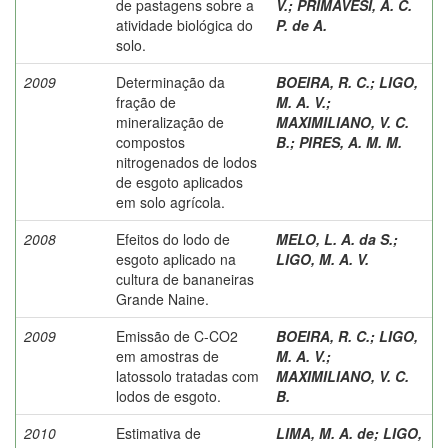
de pastagens sobre a
V.
;
PRIMAVESI, A. C.
atividade biológica do
P. de A.
solo.
2009
Determinação da
BOEIRA, R. C.
;
LIGO,
fração de
M. A. V.
;
mineralização de
MAXIMILIANO, V. C.
compostos
B.
;
PIRES, A. M. M.
nitrogenados de lodos
de esgoto aplicados
em solo agrícola.
2008
Efeitos do lodo de
MELO, L. A. da S.
;
esgoto aplicado na
LIGO, M. A. V.
cultura de bananeiras
Grande Naine.
2009
Emissão de C-CO2
BOEIRA, R. C.
;
LIGO,
em amostras de
M. A. V.
;
latossolo tratadas com
MAXIMILIANO, V. C.
lodos de esgoto.
B.
2010
Estimativa de
LIMA, M. A. de
;
LIGO,