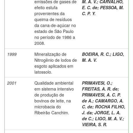
emissões de gases de
M. A. V.
;
CARVALHO,
efeito estufa
E. C. de
;
PESSOA, M.
provenientes da
C. P. Y.
queima de resíduos
da cana-de-açúcar no
estado de São Paulo
no período de 1986 a
2008.
1999
Mineralização de
BOEIRA, R. C.
;
LIGO,
Nitrogênio de lodos de
M. A. V.
esgoto aplicados em
latossolo.
2001
Qualidade ambiental
PRIMAVESI, O.
;
em sistema intensivo
FREITAS, A. R. de
;
de produção de
PRIMAVESI, A. C. P.
bovinos de leite, na
de A.
;
CAMARGO, A.
microbacia do
C. de
;
ROCHA FILHO,
Ribeirão Canchim.
J. da
;
JORGE, L. A.
de C.
;
LIGO, M. A. V.
;
VIEIRA, S. R.