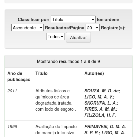
Classificar por:
Em ordem:
Resultados/Página
Registro(s):
Mostrando resultados 1 a 9 de 9
Ano de
Título
Autor(es)
publicação
2011
Atributos físicos e
SOUZA, M. D. de
;
químicos de área
LIGO, M. A. V.
;
degradada tratada
SKORUPA, L. A.
;
com lodo de esgoto .
PIRES, A. M. M.
;
FILIZOLA, H. F.
1996
Avaliação do impacto
PRIMAVESI, O. M. A.
do manejo intensivo
S. P. R.
;
LIGO, M. A.