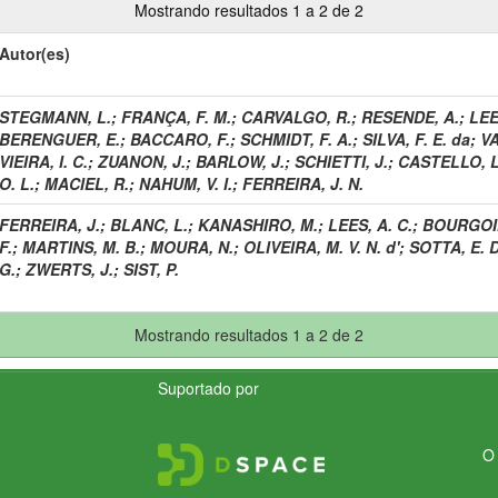
Mostrando resultados 1 a 2 de 2
Autor(es)
STEGMANN, L.
;
FRANÇA, F. M.
;
CARVALGO, R.
;
RESENDE, A.
;
LEE
BERENGUER, E.
;
BACCARO, F.
;
SCHMIDT, F. A.
;
SILVA, F. E. da
;
VA
VIEIRA, I. C.
;
ZUANON, J.
;
BARLOW, J.
;
SCHIETTI, J.
;
CASTELLO, L
O. L.
;
MACIEL, R.
;
NAHUM, V. I.
;
FERREIRA, J. N.
FERREIRA, J.
;
BLANC, L.
;
KANASHIRO, M.
;
LEES, A. C.
;
BOURGOIN
F.
;
MARTINS, M. B.
;
MOURA, N.
;
OLIVEIRA, M. V. N. d'
;
SOTTA, E. D
G.
;
ZWERTS, J.
;
SIST, P.
Mostrando resultados 1 a 2 de 2
Suportado por
O 