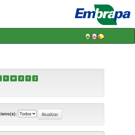
V
W
X
Y
Z
istro(s):