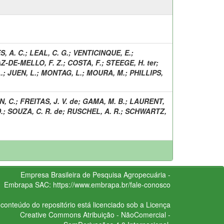
S, A. C.
;
LEAL, C. G.
;
VENTICINQUE, E.
;
Z-DE-MELLO, F. Z.
;
COSTA, F.
;
STEEGE, H. ter
;
.
;
JUEN, L.
;
MONTAG, L.
;
MOURA, M.
;
PHILLIPS,
, C.
;
FREITAS, J. V. de
;
GAMA, M. B.
;
LAURENT,
.
;
SOUZA, C. R. de
;
RUSCHEL, A. R.
;
SCHWARTZ,
Empresa Brasileira de Pesquisa Agropecuária -
Embrapa
SAC:
https://www.embrapa.br/fale-conosco
conteúdo do repositório está licenciado sob a Licença
Creative Commons
Atribuição - NãoComercial -