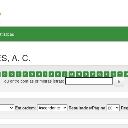
atísticas
S, A. C.
C
D
E
F
G
H
I
J
K
L
M
N
O
P
Q
R
S
T
U
ou entre com as primeiras letras:
Em ordem:
Resultados/Página
Reg