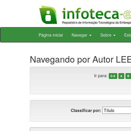
Skip
Página inicial
Navegar
Sobre
Est
navigation
Navegando por Autor LEE
Ir para:
0-9
A
B
Classificar por: