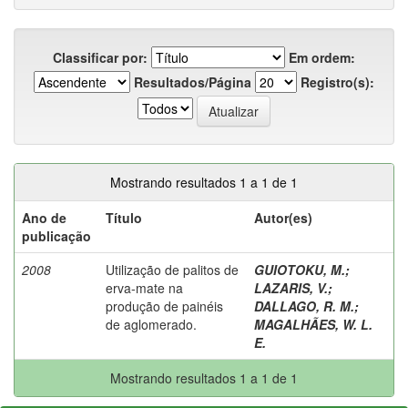
Classificar por:
Em ordem:
Resultados/Página
Registro(s):
Mostrando resultados 1 a 1 de 1
Ano de
Título
Autor(es)
publicação
2008
Utilização de palitos de
GUIOTOKU, M.
;
erva-mate na
LAZARIS, V.
;
produção de painéis
DALLAGO, R. M.
;
de aglomerado.
MAGALHÃES, W. L.
E.
Mostrando resultados 1 a 1 de 1