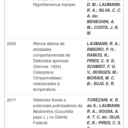
Hypothenemus hampei.
D. M.
;
LAUMANN,
R. A.
;
SILVA, C. C.
A. da
;
MENEGHIN, A.
M.
;
COSTA, J. N.
M.
2003
Ritmos diários de
LAUMANN, R. A.
;
atividades
RIBEIRO, P. H.
;
comportamentais de
RAMOS, N.
;
Diabrotica speciosa
PIRES, C. S. S
;
(Germar, 1824)
SCHMIDT, F. G.
Coleoptera:
V.
;
BORGES, M.
;
Chrysomelidae)
MORAIS, M. C.
relacionados à
B.
;
SUJII, E. R.
temperatura.
2017
Visitantes florais e
TOREZANI, K. R.
potenciais polinizadores da
de S.
;
LAUMANN,
Aboboreira (Cucurbita
R. A.
;
SOUSA, A.
pepo L.) no Distrito
A. T. C. de
;
SUJII,
Federal.
E. R.
;
PIRES, C. S.