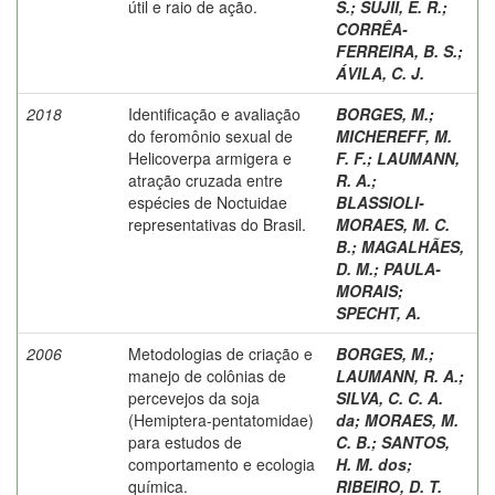
útil e raio de ação.
S.
;
SUJII, E. R.
;
CORRÊA-
FERREIRA, B. S.
;
ÁVILA, C. J.
2018
Identificação e avaliação
BORGES, M.
;
do feromônio sexual de
MICHEREFF, M.
Helicoverpa armigera e
F. F.
;
LAUMANN,
atração cruzada entre
R. A.
;
espécies de Noctuidae
BLASSIOLI-
representativas do Brasil.
MORAES, M. C.
B.
;
MAGALHÃES,
D. M.
;
PAULA-
MORAIS
;
SPECHT, A.
2006
Metodologias de criação e
BORGES, M.
;
manejo de colônias de
LAUMANN, R. A.
;
percevejos da soja
SILVA, C. C. A.
(Hemiptera-pentatomidae)
da
;
MORAES, M.
para estudos de
C. B.
;
SANTOS,
comportamento e ecologia
H. M. dos
;
química.
RIBEIRO, D. T.