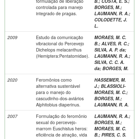
formulação de liberação
B.
;
COSTA, E. S.
;
controlada para manejo
BORGES, M.
;
integrado de pragas.
LAUMANN, R. A.
;
COLODETTE, J.
L.
2009
Estudo da comunicação
MORAES, M. C.
vibracional do Percevejo
B.
;
ALVES, R. C.
;
Dichelops melacanthus
SILVA, A. P. da
;
(Hemiptera:Pentatomidae).
LAUMANN, R. A.
;
SILVA, C. C. A.
da
;
BORGES, M.
2020
Feromônios como
HASSEMER, M.
alternativa sustentável
J.
;
BLASSIOLI-
para o manejo do
MORAES, M. C.
;
cascudinho-dos-aviários
BORGES, M.
;
Alphitobius diaperinus.
LAUMANN, R. A.
2007
Formulação do feromônio
LAUMANN, R. A.
;
sexual do percevejo-
BORGES, M.
;
marrom Euschistus heros:
MORAES, M. C.
eficiência de atração, vida
B.
;
PIRES, C. S.