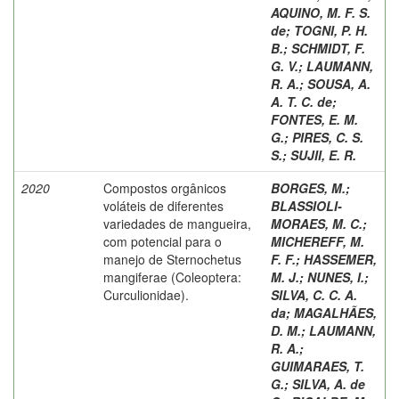
AQUINO, M. F. S.
de
;
TOGNI, P. H.
B.
;
SCHMIDT, F.
G. V.
;
LAUMANN,
R. A.
;
SOUSA, A.
A. T. C. de
;
FONTES, E. M.
G.
;
PIRES, C. S.
S.
;
SUJII, E. R.
2020
Compostos orgânicos
BORGES, M.
;
voláteis de diferentes
BLASSIOLI-
variedades de mangueira,
MORAES, M. C.
;
com potencial para o
MICHEREFF, M.
manejo de Sternochetus
F. F.
;
HASSEMER,
mangiferae (Coleoptera:
M. J.
;
NUNES, I.
;
Curculionidae).
SILVA, C. C. A.
da
;
MAGALHÃES,
D. M.
;
LAUMANN,
R. A.
;
GUIMARAES, T.
G.
;
SILVA, A. de