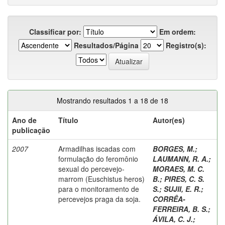
Classificar por:
Em ordem:
Resultados/Página
Registro(s):
Mostrando resultados 1 a 18 de 18
Ano de
Título
Autor(es)
publicação
2007
Armadilhas iscadas com
BORGES, M.
;
formulação do feromônio
LAUMANN, R. A.
;
sexual do percevejo-
MORAES, M. C.
marrom (Euschistus heros)
B.
;
PIRES, C. S.
para o monitoramento de
S.
;
SUJII, E. R.
;
percevejos praga da soja.
CORRÊA-
FERREIRA, B. S.
;
ÁVILA, C. J.
;