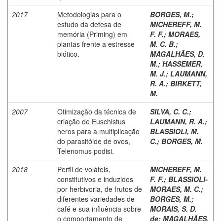
2017
Metodologias para o
BORGES, M.
;
estudo da defesa de
MICHEREFF, M.
memória (Priming) em
F. F.
;
MORAES,
plantas frente a estresse
M. C. B.
;
biótico.
MAGALHÃES, D.
M.
;
HASSEMER,
M. J.
;
LAUMANN,
R. A.
;
BIRKETT,
M.
2007
Otimização da técnica de
SILVA, C. C.
;
criação de Euschistus
LAUMANN, R. A.
;
heros para a multiplicação
BLASSIOLI, M.
do parasitóide de ovos,
C.
;
BORGES, M.
Telenomus podisi.
2018
Perfil de voláteis,
MICHEREFF, M.
constitutivos e induzidos
F. F.
;
BLASSIOLI-
por herbivoria, de frutos de
MORAES, M. C.
;
diferentes variedades de
BORGES, M.
;
café e sua influência sobre
MORAIS, S. D.
o comportamento de
de
;
MAGALHÃES,