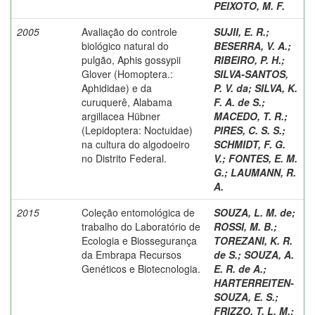
PEIXOTO, M. F.
2005
Avaliação do controle
SUJII, E. R.
;
biológico natural do
BESERRA, V. A.
;
pulgão, Aphis gossypii
RIBEIRO, P. H.
;
Glover (Homoptera.:
SILVA-SANTOS,
Aphididae) e da
P. V. da
;
SILVA, K.
curuquerê, Alabama
F. A. de S.
;
argillacea Hübner
MACEDO, T. R.
;
(Lepidoptera: Noctuidae)
PIRES, C. S. S.
;
na cultura do algodoeiro
SCHMIDT, F. G.
no Distrito Federal.
V.
;
FONTES, E. M.
G.
;
LAUMANN, R.
A.
2015
Coleção entomológica de
SOUZA, L. M. de
;
trabalho do Laboratório de
ROSSI, M. B.
;
Ecologia e Biossegurança
TOREZANI, K. R.
da Embrapa Recursos
de S.
;
SOUZA, A.
Genéticos e Biotecnologia.
E. R. de A.
;
HARTERREITEN-
SOUZA, E. S.
;
FRIZZO, T. L. M.
;