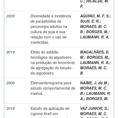
C.
;
RICALDE, M.
P.
2020
Diversidade e incidência
AQUINO, M. F. S.
;
de parasitóides de
SUJII, E. R.
;
percevejos adultos na
MORAES, M. C.
cultura da soja e sua
B.
;
BORGES, M.
;
relação com o uso de
LAUMANN, R. A.
inseticidas.
2019
Efeito do estádio
MAGALHÃES, D.
fenológico do algodoeiro
M.
;
BORGES, M.
;
na produção do feromônio
LAUMANN, R. A.
;
de agregação do bicudo-
MORAES, M. C.
do-algodoeiro.
B.
2006
Eletroantenograma para
NAIME, J. de M.
;
estudo comportamental de
MORAES, M. C.
insetos.
B.
;
LAUMANN, R.
A.
;
BORGES, M.
2018
Estudo da aplicação de
VAZ JUNIOR, S.
;
Lignina Kraft em
MORAES, M. C.