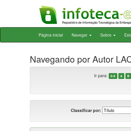
Skip
Página inicial
Navegar
Sobre
Est
navigation
Navegando por Autor LAC
Ir para:
0-9
A
B
Classificar por: