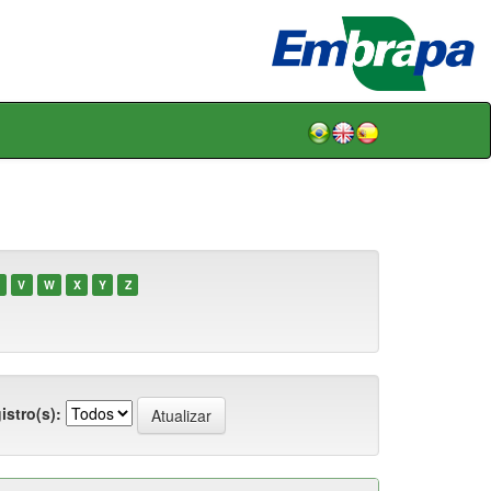
V
W
X
Y
Z
istro(s):