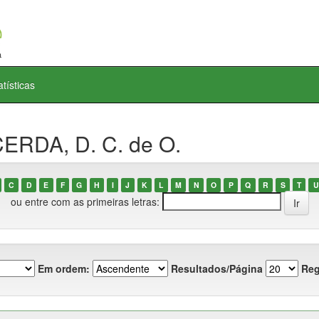
atísticas
ERDA, D. C. de O.
C
D
E
F
G
H
I
J
K
L
M
N
O
P
Q
R
S
T
U
ou entre com as primeiras letras:
Em ordem:
Resultados/Página
Reg