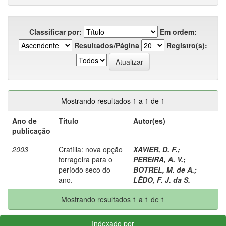
Classificar por:
Em ordem:
Resultados/Página
Registro(s):
Mostrando resultados 1 a 1 de 1
Ano de
Título
Autor(es)
publicação
2003
Cratília: nova opção
XAVIER, D. F.
;
forrageira para o
PEREIRA, A. V.
;
período seco do
BOTREL, M. de A.
;
ano.
LÊDO, F. J. da S.
Mostrando resultados 1 a 1 de 1
Indexado por