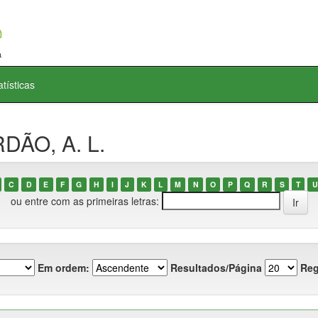
atísticas
DÃO, A. L.
C
D
E
F
G
H
I
J
K
L
M
N
O
P
Q
R
S
T
U
ou entre com as primeiras letras:
Em ordem:
Resultados/Página
Reg