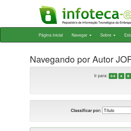
Skip
Página inicial
Navegar
Sobre
Est
navigation
Navegando por Autor JOR
Ir para:
0-9
A
B
Classificar por: