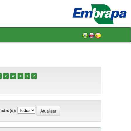
V
W
X
Y
Z
istro(s):