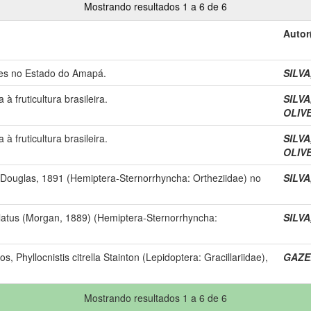
Mostrando resultados 1 a 6 de 6
Autor
ões no Estado do Amapá.
SILVA,
fruticultura brasileira.
SILVA,
OLIVE
fruticultura brasileira.
SILVA,
OLIVE
 Douglas, 1891 (Hemiptera-Sternorrhyncha: Ortheziidae) no
SILVA,
latus (Morgan, 1889) (Hemiptera-Sternorrhyncha:
SILVA,
s, Phyllocnistis citrella Stainton (Lepidoptera: Gracillariidae),
GAZEL
Mostrando resultados 1 a 6 de 6