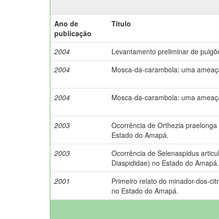
Ano de
Título
publicação
2004
Levantamento preliminar de pulg
2004
Mosca-da-carambola: uma ameaça à 
2004
Mosca-da-carambola: uma ameaça à 
2003
Ocorrência de Orthezia praelonga
Estado do Amapá.
2003
Ocorrência de Selenaspidus articu
Diaspididae) no Estado do Amapá.
2001
Primeiro relato do minador-dos-citro
no Estado do Amapá.