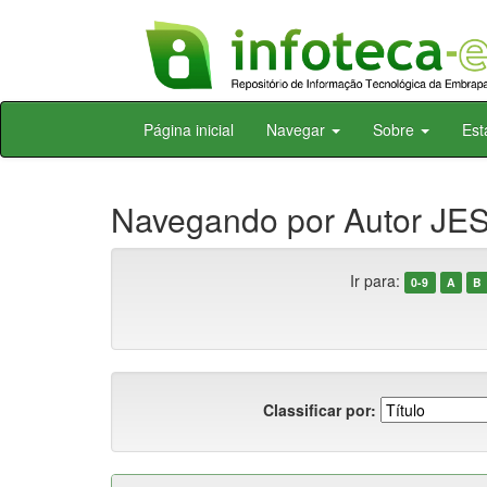
Skip
Página inicial
Navegar
Sobre
Est
navigation
Navegando por Autor JES
Ir para:
0-9
A
B
Classificar por: