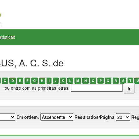
atísticas
US, A. C. S. de
C
D
E
F
G
H
I
J
K
L
M
N
O
P
Q
R
S
T
U
ou entre com as primeiras letras:
Em ordem:
Resultados/Página
Reg