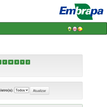
V
W
X
Y
Z
istro(s):