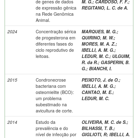
de genes de dados
M. G.
;
CARDOSO, F. F.
;
de expressão gênica
REGITANO, L. C. de A.
na Rede Genômica
Animal.
2024
Concentração sérica
MARQUES, M. G.
;
de progesterona em
QUIRINO, M. W.
;
diferentes fases do
MORES, M. A. Z.
;
ciclo reprodutivo de
IBELLI, A. M. G.
;
leitoas.
LEDUR, M. C.
;
ULGUIM,
R. da R.
;
GASPERIN, B.
G.
;
BIANCHI, I.
2015
Condronecrose
PEIXOTO, J. de O.
;
bacteriana com
IBELLI, A. M. G.
;
osteomielite (BCO):
CANTAO, M. E.
;
um problema
LEDUR, M. C.
subestimado na
avicultura de corte.
2014
Estudo da
OLIVEIRA, M. C. de S.
;
prevalência e do
BILHASSI, T. B.
;
nível de infecção por
GIGLIOTI, R
;
IBELLI, A.