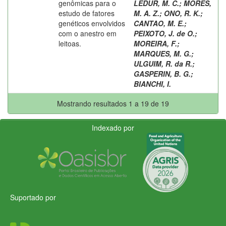
genômicas para o
LEDUR, M. C.
;
MORES,
estudo de fatores
M. A. Z.
;
ONO, R. K.
;
genéticos envolvidos
CANTAO, M. E.
;
com o anestro em
PEIXOTO, J. de O.
;
leitoas.
MOREIRA, F.
;
MARQUES, M. G.
;
ULGUIM, R. da R.
;
GASPERIN, B. G.
;
BIANCHI, I.
Mostrando resultados 1 a 19 de 19
Indexado por
Suportado por