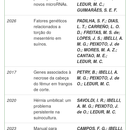
novos microRNAs.
LEDUR, M. C.
;
GUIMARÃES, S. E. F.
2026
Fatores genéticos
PADILHA, S. F.
;
DIAS,
relacionados a
L. T.
;
CARREÑO, L. O.
torção do
D.
;
FREITAS, M. S. de
;
mesentério em
LOPES, J. S.
;
IBELLI, A.
suínos.
M. G.
;
PEIXOTO, J. de
O.
;
MORES, M. A. Z.
;
CANTAO, M. E.
;
LEDUR, M. C.
2017
Genes associados à
PETRY, B.
;
IBELLI, A.
necrose da cabeça
M. G.
;
PEIXOTO, J. de
do fêmur em frangos
O.
;
LEDUR, M. C.
de corte.
2020
Hérnia umbilical: um
SAVOLDI, I. R.
;
IBELLI,
problema
A. M. G.
;
PEIXOTO, J.
persistente na
de O.
;
LEDUR, M. C.
suinocultura.
2023
Manual para
CAMPOS, F. G.
;
IBELLI,