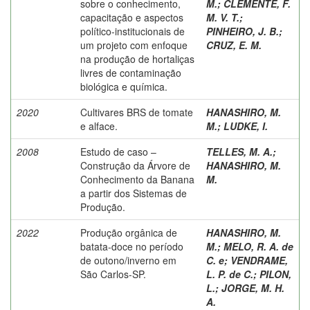
sobre o conhecimento,
M.
;
CLEMENTE, F.
capacitação e aspectos
M. V. T.
;
político-institucionais de
PINHEIRO, J. B.
;
um projeto com enfoque
CRUZ, E. M.
na produção de hortaliças
livres de contaminação
biológica e química.
2020
Cultivares BRS de tomate
HANASHIRO, M.
e alface.
M.
;
LUDKE, I.
2008
Estudo de caso –
TELLES, M. A.
;
Construção da Árvore de
HANASHIRO, M.
Conhecimento da Banana
M.
a partir dos Sistemas de
Produção.
2022
Produção orgânica de
HANASHIRO, M.
batata-doce no período
M.
;
MELO, R. A. de
de outono/inverno em
C. e
;
VENDRAME,
São Carlos-SP.
L. P. de C.
;
PILON,
L.
;
JORGE, M. H.
A.