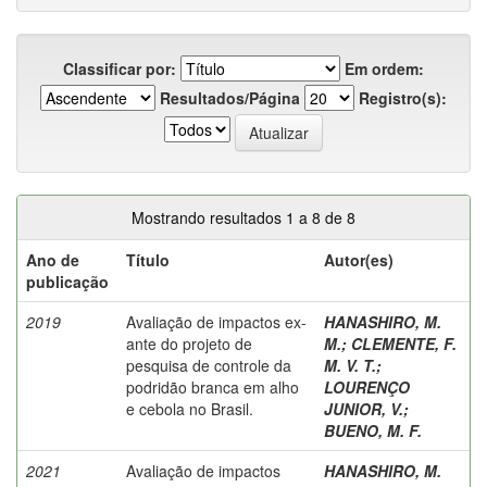
Classificar por:
Em ordem:
Resultados/Página
Registro(s):
Mostrando resultados 1 a 8 de 8
Ano de
Título
Autor(es)
publicação
2019
Avaliação de impactos ex-
HANASHIRO, M.
ante do projeto de
M.
;
CLEMENTE, F.
pesquisa de controle da
M. V. T.
;
podridão branca em alho
LOURENÇO
e cebola no Brasil.
JUNIOR, V.
;
BUENO, M. F.
2021
Avaliação de impactos
HANASHIRO, M.