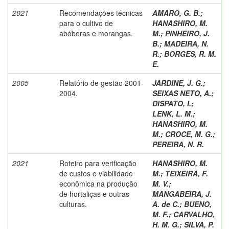
2021
Recomendações técnicas
AMARO, G. B.
;
para o cultivo de
HANASHIRO, M.
abóboras e morangas.
M.
;
PINHEIRO, J.
B.
;
MADEIRA, N.
R.
;
BORGES, R. M.
E.
2005
Relatório de gestão 2001-
JARDINE, J. G.
;
2004.
SEIXAS NETO, A.
;
DISPATO, I.
;
LENK, L. M.
;
HANASHIRO, M.
M.
;
CROCE, M. G.
;
PEREIRA, N. R.
2021
Roteiro para verificação
HANASHIRO, M.
de custos e viabilidade
M.
;
TEIXEIRA, F.
econômica na produção
M. V.
;
de hortaliças e outras
MANGABEIRA, J.
culturas.
A. de C.
;
BUENO,
M. F.
;
CARVALHO,
H. M. G.
;
SILVA, P.