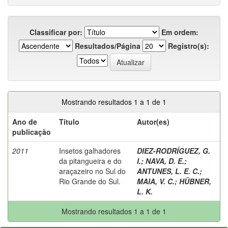
Classificar por:
Em ordem:
Resultados/Página
Registro(s):
Mostrando resultados 1 a 1 de 1
Ano de
Título
Autor(es)
publicação
2011
Insetos galhadores
DIEZ-RODRÍGUEZ, G.
da pitangueira e do
I.
;
NAVA, D. E.
;
araçazeiro no Sul do
ANTUNES, L. E. C.
;
Rio Grande do Sul.
MAIA, V. C.
;
HÜBNER,
L. K.
Mostrando resultados 1 a 1 de 1