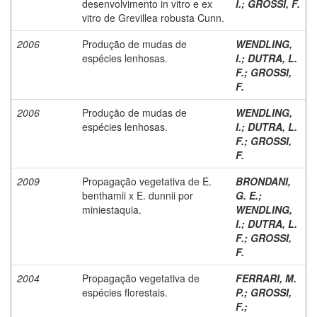
desenvolvimento in vitro e ex
I.
;
GROSSI, F.
vitro de Grevillea robusta Cunn.
2006
Produção de mudas de
WENDLING,
espécies lenhosas.
I.
;
DUTRA, L.
F.
;
GROSSI,
F.
2006
Produção de mudas de
WENDLING,
espécies lenhosas.
I.
;
DUTRA, L.
F.
;
GROSSI,
F.
2009
Propagação vegetativa de E.
BRONDANI,
benthamii x E. dunnii por
G. E.
;
miniestaquia.
WENDLING,
I.
;
DUTRA, L.
F.
;
GROSSI,
F.
2004
Propagação vegetativa de
FERRARI, M.
espécies florestais.
P.
;
GROSSI,
F.
;