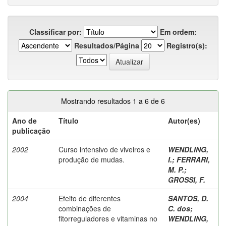
Classificar por:
Em ordem:
Resultados/Página
Registro(s):
Mostrando resultados 1 a 6 de 6
Ano de
Título
Autor(es)
publicação
2002
Curso intensivo de viveiros e
WENDLING,
produção de mudas.
I.
;
FERRARI,
M. P.
;
GROSSI, F.
2004
Efeito de diferentes
SANTOS, D.
combinações de
C. dos
;
fitorreguladores e vitaminas no
WENDLING,