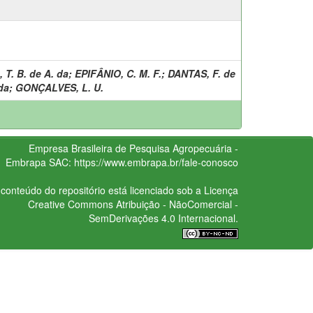
, T. B. de A. da
;
EPIFÂNIO, C. M. F.
;
DANTAS, F. de
da
;
GONÇALVES, L. U.
Empresa Brasileira de Pesquisa Agropecuária -
Embrapa
SAC:
https://www.embrapa.br/fale-conosco
conteúdo do repositório está licenciado sob a Licença
Creative Commons
Atribuição - NãoComercial -
SemDerivações 4.0 Internacional.