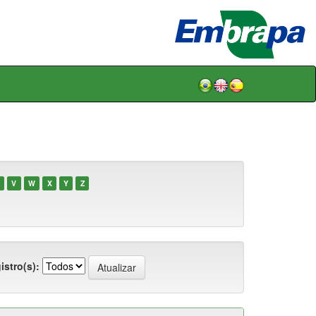
V
W
X
Y
Z
istro(s):