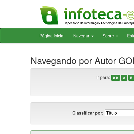
Skip
Página inicial
Navegar
Sobre
Est
navigation
Navegando por Autor GO
Ir para:
0-9
A
B
Classificar por: