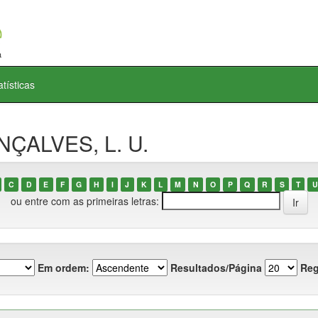
atísticas
NÇALVES, L. U.
C
D
E
F
G
H
I
J
K
L
M
N
O
P
Q
R
S
T
U
ou entre com as primeiras letras:
Em ordem:
Resultados/Página
Reg