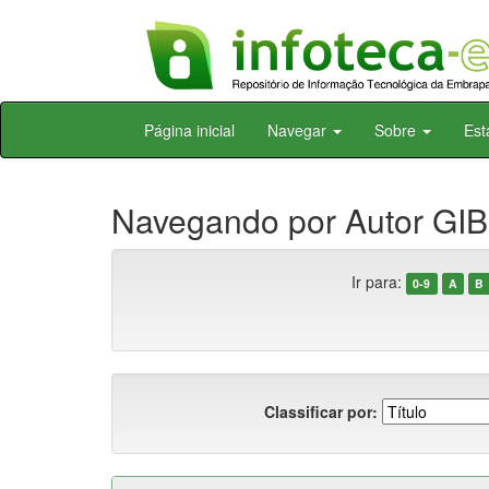
Skip
Página inicial
Navegar
Sobre
Est
navigation
Navegando por Autor GIB
Ir para:
0-9
A
B
Classificar por: