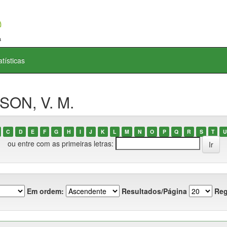
atísticas
SON, V. M.
C
D
E
F
G
H
I
J
K
L
M
N
O
P
Q
R
S
T
U
ou entre com as primeiras letras:
Em ordem:
Resultados/Página
Reg