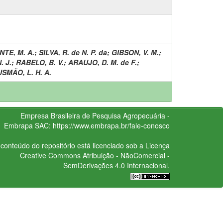
NTE, M. A.
;
SILVA, R. de N. P. da
;
GIBSON, V. M.
;
 J.
;
RABELO, B. V.
;
ARAUJO, D. M. de F.
;
SMÃO, L. H. A.
Empresa Brasileira de Pesquisa Agropecuária -
Embrapa
SAC:
https://www.embrapa.br/fale-conosco
conteúdo do repositório está licenciado sob a Licença
Creative Commons
Atribuição - NãoComercial -
SemDerivações 4.0 Internacional.