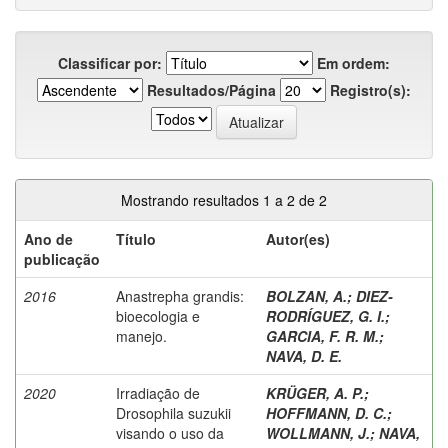
Classificar por:
Em ordem:
Resultados/Página
Registro(s):
Mostrando resultados 1 a 2 de 2
Ano de
Título
Autor(es)
publicação
2016
Anastrepha grandis:
BOLZAN, A.
;
DIEZ-
bioecologia e
RODRÍGUEZ, G. I.
;
manejo.
GARCIA, F. R. M.
;
NAVA, D. E.
2020
Irradiação de
KRÜGER, A. P.
;
Drosophila suzukii
HOFFMANN, D. C.
;
visando o uso da
WOLLMANN, J.
;
NAVA,