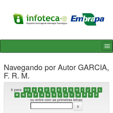
Skip
navigation
Navegando por Autor GARCIA,
F. R. M.
Ir para:
0-9
A
B
C
D
E
F
G
H
I
J
K
L
M
N
O
P
Q
R
S
T
U
V
W
X
Y
Z
ou entre com as primeiras letras: