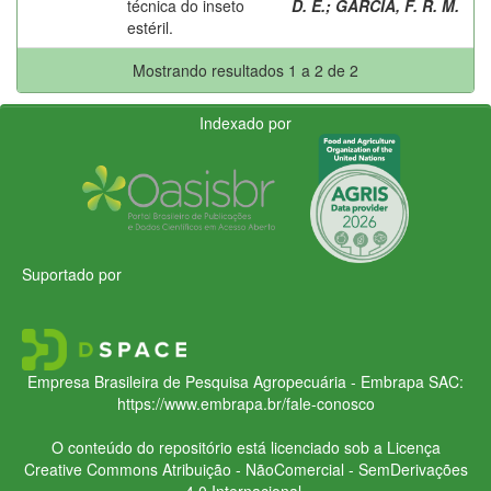
técnica do inseto
D. E.
;
GARCIA, F. R. M.
estéril.
Mostrando resultados 1 a 2 de 2
Indexado por
Suportado por
Empresa Brasileira de Pesquisa Agropecuária - Embrapa
SAC:
https://www.embrapa.br/fale-conosco
O conteúdo do repositório está licenciado sob a Licença
Creative Commons
Atribuição - NãoComercial - SemDerivações
4.0 Internacional.