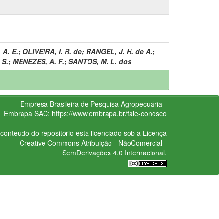
 A. E.
;
OLIVEIRA, I. R. de
;
RANGEL, J. H. de A.
;
 S.
;
MENEZES, A. F.
;
SANTOS, M. L. dos
Empresa Brasileira de Pesquisa Agropecuária -
Embrapa
SAC:
https://www.embrapa.br/fale-conosco
conteúdo do repositório está licenciado sob a Licença
Creative Commons
Atribuição - NãoComercial -
SemDerivações 4.0 Internacional.