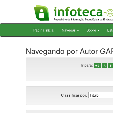
Skip
Página inicial
Navegar
Sobre
Est
navigation
Navegando por Autor GAR
Ir para:
0-9
A
B
Classificar por: