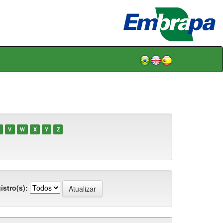
V
W
X
Y
Z
istro(s):