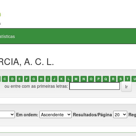
atísticas
CIA, A. C. L.
C
D
E
F
G
H
I
J
K
L
M
N
O
P
Q
R
S
T
U
ou entre com as primeiras letras:
Em ordem:
Resultados/Página
Reg