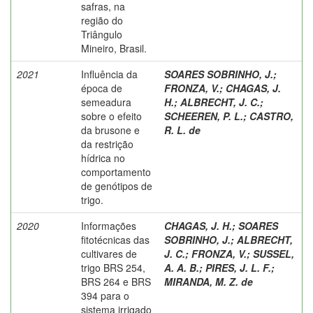
safras, na
região do
Triângulo
Mineiro, Brasil.
2021
Influência da
SOARES SOBRINHO, J.
;
época de
FRONZA, V.
;
CHAGAS, J.
semeadura
H.
;
ALBRECHT, J. C.
;
sobre o efeito
SCHEEREN, P. L.
;
CASTRO,
da brusone e
R. L. de
da restrição
hídrica no
comportamento
de genótipos de
trigo.
2020
Informações
CHAGAS, J. H.
;
SOARES
fitotécnicas das
SOBRINHO, J.
;
ALBRECHT,
cultivares de
J. C.
;
FRONZA, V.
;
SUSSEL,
trigo BRS 254,
A. A. B.
;
PIRES, J. L. F.
;
BRS 264 e BRS
MIRANDA, M. Z. de
394 para o
sistema irrigado