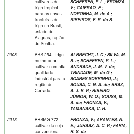
cultivares de
SCHEEREN, P. L.
;
FRONZA,
trigo tropical
V.
;
CAIERAO, E.
;
para as novas
NORONHA, M. de A.
;
fronteiras do
RIBEIROS, F. R. da S.
trigo no Brasil,
estado de
Alagoas, região
do Sealba.
2008
BRS 254 - trigo
ALBRECHT, J. C.
;
SILVA, M.
melhorador:
S. e
;
SCHEEREN, P. L.
;
cultivar com alta
ANDRADE, J. M. V. de
;
qualidade
TRINDADE, M. da G.
;
industrial para a
SOARES SOBRINHO, J.
;
região do
SOUSA, C. N. A. de
;
BRAZ,
Cerrado.
A. J. B. P.
;
RIBEIRO
JÚNIOR, W. Q.
;
SOUSA, M.
A. de
;
FRONZA, V.
;
YAMANAKA, C. H.
2013
BRSMG 772 :
FRONZA, V.
;
ARANTES, N.
cultivar de soja
E.
;
JUHASZ, A. C. P.
;
FARIA,
convencional
R. S. de