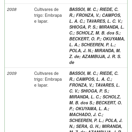
2008
Cultivares de
BASSOI, M. C.
;
RIEDE, C.
trigo: Embrapa
R.
;
FRONZA, V.
;
CAMPOS,
e Iapar.
L. A. C.
;
TAVARES, L. C. V.
;
SHIOGA, P. S.
;
MIRANDA, L.
C.
;
SCHOLZ, M. B. dos S.
;
BECKERT, O. P.
;
OKUYAMA,
L. A.
;
SCHEEREN, P. L.
;
POLA, J. N.
;
MIRANDA, M.
Z. de
;
AZAMBUJA, J. R. S.
de
2009
Cultivares de
BASSOI, M. C.
;
RIEDE, C.
trigo: Embrapa
R.
;
CAMPOS, L. A. C.
;
e Iapar.
FRONZA, V.
;
TAVARES, L.
C. V.
;
SHIOGA, P. S.
;
MIRANDA, L. C.
;
SCHOLZ,
M. B. dos S.
;
BECKERT, O.
P.
;
OKUYAMA, L. A.
;
MACHADO, J. C.
;
SCHEEREN, P. L.
;
POLA, J.
N.
;
SERA, G. H.
;
MIRANDA,
M. Z. de
;
AZAMBUJA, J. R.