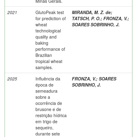
Minas Gerais.
2021
GlutoPeak test
MIRANDA, M. Z. de
;
for prediction of
TATSCH, P. O.
;
FRONZA, V.
;
wheat
SOARES SOBRINHO, J.
technological
quality and
baking
performance of
Brazilian
tropical wheat
samples.
2025
Influência da
FRONZA, V.
;
SOARES
época de
SOBRINHO, J.
semeadura
sobre a
ocorrência de
brusone e de
restrição hídrica
em trigo de
sequeiro,
durante sete