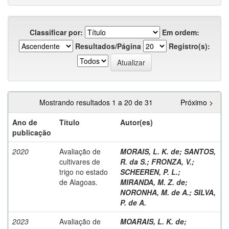
Classificar por:
Em ordem:
Resultados/Página
Registro(s):
Mostrando resultados 1 a 20 de 31
Próximo >
Ano de
Título
Autor(es)
publicação
2020
Avaliação de
MORAIS, L. K. de
;
SANTOS,
cultivares de
R. da S.
;
FRONZA, V.
;
trigo no estado
SCHEEREN, P. L.
;
de Alagoas.
MIRANDA, M. Z. de
;
NORONHA, M. de A.
;
SILVA,
P. de A.
2023
Avaliação de
MOARAIS, L. K. de
;