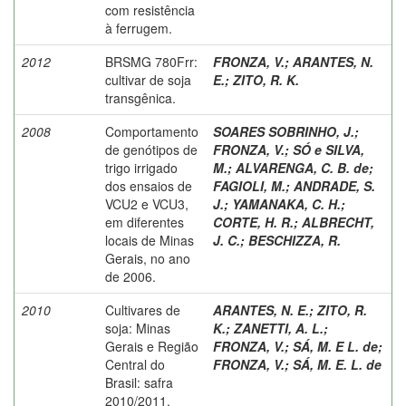
com resistência
à ferrugem.
2012
BRSMG 780Frr:
FRONZA, V.
;
ARANTES, N.
cultivar de soja
E.
;
ZITO, R. K.
transgênica.
2008
Comportamento
SOARES SOBRINHO, J.
;
de genótipos de
FRONZA, V.
;
SÓ e SILVA,
trigo irrigado
M.
;
ALVARENGA, C. B. de
;
dos ensaios de
FAGIOLI, M.
;
ANDRADE, S.
VCU2 e VCU3,
J.
;
YAMANAKA, C. H.
;
em diferentes
CORTE, H. R.
;
ALBRECHT,
locais de Minas
J. C.
;
BESCHIZZA, R.
Gerais, no ano
de 2006.
2010
Cultivares de
ARANTES, N. E.
;
ZITO, R.
soja: Minas
K.
;
ZANETTI, A. L.
;
Gerais e Região
FRONZA, V.
;
SÁ, M. E L. de
;
Central do
FRONZA, V.
;
SÁ, M. E. L. de
Brasil: safra
2010/2011.