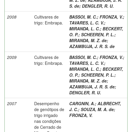
S. de
;
DENGLER, R. U.
2008
Cultivares de
BASSOI, M. C.
;
FRONZA, V.
;
trigo: Embrapa.
TAVARES, L. C. V.
;
MIRANDA, L. C.
;
BECKERT,
O. P.
;
SCHEEREN, P. L.
;
MIRANDA, M. Z. de
;
AZAMBUJA, J. R. S. de
2009
Cultivares de
BASSOI, M. C.
;
FRONZA, V.
;
trigo: Embrapa.
TAVARES, L. C. V.
;
MIRANDA, L. C.
;
BECKERT,
O. P.
;
SCHEEREN, P. L.
;
MIRANDA, M. Z. de
;
AZAMBUJA, J. R. S. de
;
DENGLER, R. U.
2007
Desempenho
CARGNIN, A.
;
ALBRECHT,
de genótipos de
J. C.
;
SOUZA, M. A. de
;
trigo irrigado
FRONZA, V.
nas condições
de Cerrado de