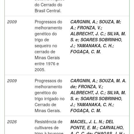
do Cerrado do
Brasil Central.
2009
Progressos do
CARGNIN, A.
;
SOUZA, M;
melhoramento
A.
;
FRONZA, V.
;
genético do
ALBRECHT, J. C.
;
SILVA, M.
trigo de
S. e
;
SOARES SOBRINHO,
sequeiro no
J.
;
YAMANAKA, C. H.
;
cerrado de
FOGAÇA, C. M.
Minas Gerais
entre 1976 e
2005.
2009
Progressos do
CARGNIN, A.
;
SOUZA, M. A.
melhoramento
de
;
FRONZA, V.
;
genético do
ALBRECHT, J. C.
;
SILVA, M.
trigo irrigado no
S. e
;
SOARES SOBRINHO,
Cerrado de
J.
;
YAMANAKA, C. H.
;
Minas Gerais.
FOGAÇA, C. M.
2026
Resistência de
MACIEL, J. L. N.
;
DEL
cultivares de
PONTE, E. M.
;
CARVALHO,
trigo à brusone
A. C. C. de
;
CHAGAS, J. H.
;