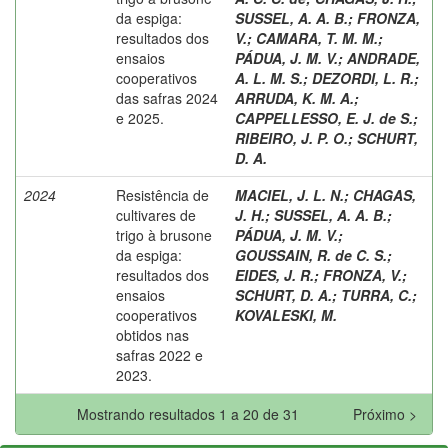
da espiga:
SUSSEL, A. A. B.
;
FRONZA,
resultados dos
V.
;
CAMARA, T. M. M.
;
ensaios
PÁDUA, J. M. V.
;
ANDRADE,
cooperativos
A. L. M. S.
;
DEZORDI, L. R.
;
das safras 2024
ARRUDA, K. M. A.
;
e 2025.
CAPPELLESSO, E. J. de S.
;
RIBEIRO, J. P. O.
;
SCHURT,
D. A.
2024
Resistência de
MACIEL, J. L. N.
;
CHAGAS,
cultivares de
J. H.
;
SUSSEL, A. A. B.
;
trigo à brusone
PÁDUA, J. M. V.
;
da espiga:
GOUSSAIN, R. de C. S.
;
resultados dos
EIDES, J. R.
;
FRONZA, V.
;
ensaios
SCHURT, D. A.
;
TURRA, C.
;
cooperativos
KOVALESKI, M.
obtidos nas
safras 2022 e
2023.
Mostrando resultados 1 a 20 de 31
Próximo >