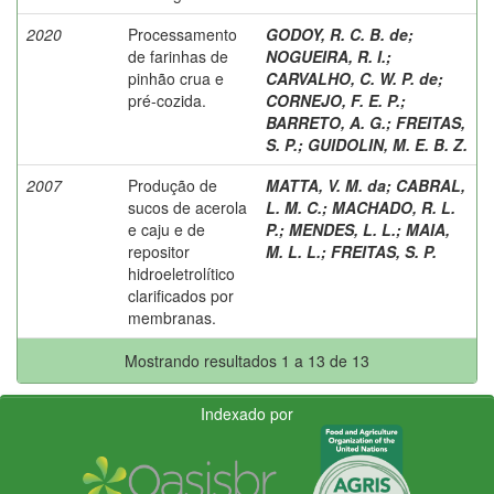
2020
Processamento
GODOY, R. C. B. de
;
de farinhas de
NOGUEIRA, R. I.
;
pinhão crua e
CARVALHO, C. W. P. de
;
pré-cozida.
CORNEJO, F. E. P.
;
BARRETO, A. G.
;
FREITAS,
S. P.
;
GUIDOLIN, M. E. B. Z.
2007
Produção de
MATTA, V. M. da
;
CABRAL,
sucos de acerola
L. M. C.
;
MACHADO, R. L.
e caju e de
P.
;
MENDES, L. L.
;
MAIA,
repositor
M. L. L.
;
FREITAS, S. P.
hidroeletrolítico
clarificados por
membranas.
Mostrando resultados 1 a 13 de 13
Indexado por