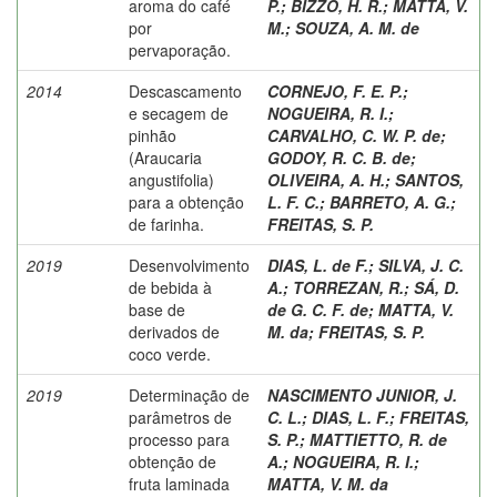
aroma do café
P.
;
BIZZO, H. R.
;
MATTA, V.
por
M.
;
SOUZA, A. M. de
pervaporação.
2014
Descascamento
CORNEJO, F. E. P.
;
e secagem de
NOGUEIRA, R. I.
;
pinhão
CARVALHO, C. W. P. de
;
(Araucaria
GODOY, R. C. B. de
;
angustifolia)
OLIVEIRA, A. H.
;
SANTOS,
para a obtenção
L. F. C.
;
BARRETO, A. G.
;
de farinha.
FREITAS, S. P.
2019
Desenvolvimento
DIAS, L. de F.
;
SILVA, J. C.
de bebida à
A.
;
TORREZAN, R.
;
SÁ, D.
base de
de G. C. F. de
;
MATTA, V.
derivados de
M. da
;
FREITAS, S. P.
coco verde.
2019
Determinação de
NASCIMENTO JUNIOR, J.
parâmetros de
C. L.
;
DIAS, L. F.
;
FREITAS,
processo para
S. P.
;
MATTIETTO, R. de
obtenção de
A.
;
NOGUEIRA, R. I.
;
fruta laminada
MATTA, V. M. da