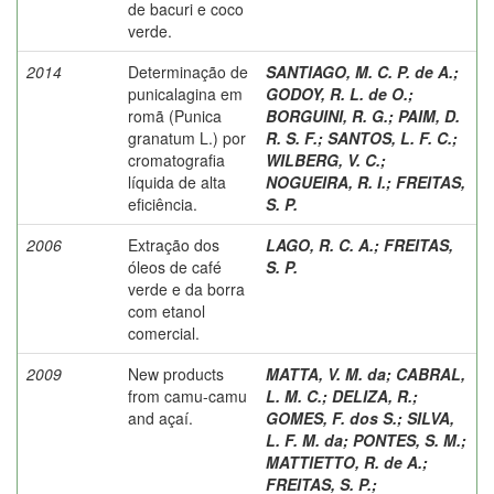
de bacuri e coco
verde.
2014
Determinação de
SANTIAGO, M. C. P. de A.
;
punicalagina em
GODOY, R. L. de O.
;
romã (Punica
BORGUINI, R. G.
;
PAIM, D.
granatum L.) por
R. S. F.
;
SANTOS, L. F. C.
;
cromatografia
WILBERG, V. C.
;
líquida de alta
NOGUEIRA, R. I.
;
FREITAS,
eficiência.
S. P.
2006
Extração dos
LAGO, R. C. A.
;
FREITAS,
óleos de café
S. P.
verde e da borra
com etanol
comercial.
2009
New products
MATTA, V. M. da
;
CABRAL,
from camu-camu
L. M. C.
;
DELIZA, R.
;
and açaí.
GOMES, F. dos S.
;
SILVA,
L. F. M. da
;
PONTES, S. M.
;
MATTIETTO, R. de A.
;
FREITAS, S. P.
;