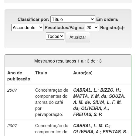
Classificar por:
Em ordem:
Resultados/Página
Registro(s):
Mostrando resultados 1 a 13 de 13
Ano de
Título
Autor(es)
publicação
2007
Concentração de
CABRAL, L.
;
BIZZO, H.
;
componentes do
MATTA, V. M. da
;
SOUZA,
aroma do café
A. M. de
;
SILVA, L. F. M.
por
da
;
OLIVEIRA, A.
;
pervaporação.
FREITAS, S. P.
2007
Concentração de
CABRAL, L. M. C.
;
componentes do
OLIVEIRA, A.
;
FREITAS, S.