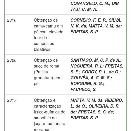
DONANGELO, C. M.
;
DIB
TAXI, C. M. A.
2010
Obtenção de
CORNEJO, F. E. P.
;
SILVA,
camu-camu em
N. K. da
;
MATTA, V. M. da
;
pó com elevado
FREITAS, S. P.
teor de
compostos
bioativos.
2020
Obtenção de
SANTIAGO, M. C. P. de A.
;
suco de romã
NOGUEIRA, R. I.
;
FREITAS,
(Punica
S. P.
;
GODOY, R. L. de O.
;
granatum) em
GOUVÊA, A. C. M. S.
;
pó.
BORGUINI, R. G.
;
PACHECO, S.
2017
Obtenção e
MATTA, V. M. da
;
RIBEIRO,
caracterização
L. de O.
;
OLIVEIRA, D. R.
físico-química de
de
;
FREITAS, S. C. de
;
smoothie de
FREITAS, S. P.
juçara, banana e
morango.