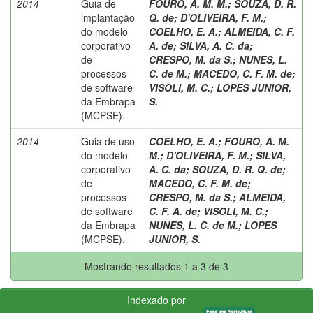
2014
Guia de
FOURO, A. M. M.
;
SOUZA, D. R.
implantação
Q. de
;
D'OLIVEIRA, F. M.
;
do modelo
COELHO, E. A.
;
ALMEIDA, C. F.
corporativo
A. de
;
SILVA, A. C. da
;
de
CRESPO, M. da S.
;
NUNES, L.
processos
C. de M.
;
MACEDO, C. F. M. de
;
de software
VISOLI, M. C.
;
LOPES JUNIOR,
da Embrapa
S.
(MCPSE).
2014
Guia de uso
COELHO, E. A.
;
FOURO, A. M.
do modelo
M.
;
D'OLIVEIRA, F. M.
;
SILVA,
corporativo
A. C. da
;
SOUZA, D. R. Q. de
;
de
MACEDO, C. F. M. de
;
processos
CRESPO, M. da S.
;
ALMEIDA,
de software
C. F. A. de
;
VISOLI, M. C.
;
da Embrapa
NUNES, L. C. de M.
;
LOPES
(MCPSE).
JUNIOR, S.
Mostrando resultados 1 a 3 de 3
Indexado por