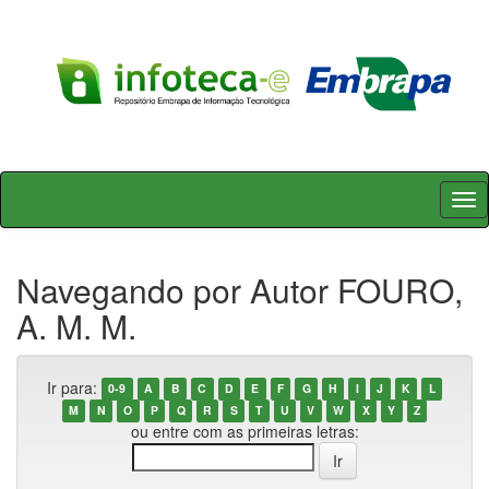
Skip
navigation
Navegando por Autor FOURO,
A. M. M.
Ir para:
0-9
A
B
C
D
E
F
G
H
I
J
K
L
M
N
O
P
Q
R
S
T
U
V
W
X
Y
Z
ou entre com as primeiras letras: