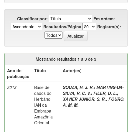
Classificar por:
Em ordem:
Resultados/Página
Registro(s):
Mostrando resultados 1 a 3 de 3
Ano de
Título
Autor(es)
publicação
2013
Base de
SOUZA, H. J. R.
;
MARTINS-DA-
dados do
SILVA, R. C. V.
;
FILER, D. L.
;
Herbário
XAVIER JUNIOR, S. R.
;
FOURO,
IAN da
A. M. M.
Embrapa
Amazônia
Oriental.