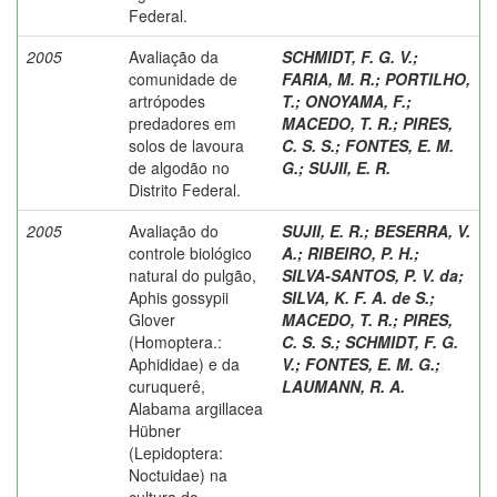
Federal.
2005
Avaliação da
SCHMIDT, F. G. V.
;
comunidade de
FARIA, M. R.
;
PORTILHO,
artrópodes
T.
;
ONOYAMA, F.
;
predadores em
MACEDO, T. R.
;
PIRES,
solos de lavoura
C. S. S.
;
FONTES, E. M.
de algodão no
G.
;
SUJII, E. R.
Distrito Federal.
2005
Avaliação do
SUJII, E. R.
;
BESERRA, V.
controle biológico
A.
;
RIBEIRO, P. H.
;
natural do pulgão,
SILVA-SANTOS, P. V. da
;
Aphis gossypii
SILVA, K. F. A. de S.
;
Glover
MACEDO, T. R.
;
PIRES,
(Homoptera.:
C. S. S.
;
SCHMIDT, F. G.
Aphididae) e da
V.
;
FONTES, E. M. G.
;
curuquerê,
LAUMANN, R. A.
Alabama argillacea
Hübner
(Lepidoptera:
Noctuidae) na
cultura do