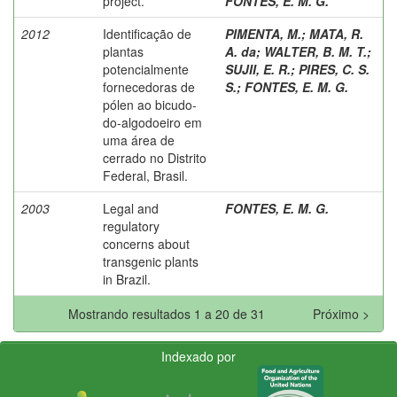
project.
FONTES, E. M. G.
2012
Identificação de
PIMENTA, M.
;
MATA, R.
plantas
A. da
;
WALTER, B. M. T.
;
potencialmente
SUJII, E. R.
;
PIRES, C. S.
fornecedoras de
S.
;
FONTES, E. M. G.
pólen ao bicudo-
do-algodoeiro em
uma área de
cerrado no Distrito
Federal, Brasil.
2003
Legal and
FONTES, E. M. G.
regulatory
concerns about
transgenic plants
in Brazil.
Mostrando resultados 1 a 20 de 31
Próximo >
Indexado por