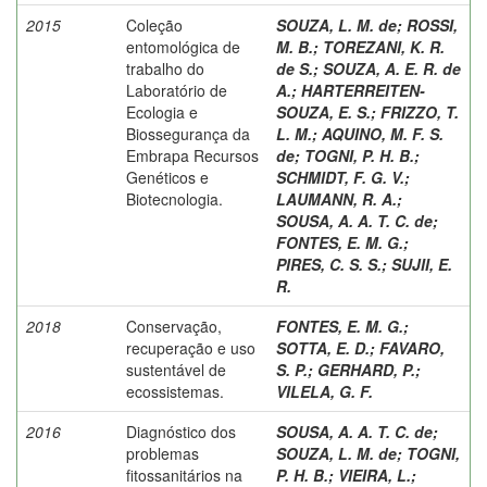
2015
Coleção
SOUZA, L. M. de
;
ROSSI,
entomológica de
M. B.
;
TOREZANI, K. R.
trabalho do
de S.
;
SOUZA, A. E. R. de
Laboratório de
A.
;
HARTERREITEN-
Ecologia e
SOUZA, E. S.
;
FRIZZO, T.
Biossegurança da
L. M.
;
AQUINO, M. F. S.
Embrapa Recursos
de
;
TOGNI, P. H. B.
;
Genéticos e
SCHMIDT, F. G. V.
;
Biotecnologia.
LAUMANN, R. A.
;
SOUSA, A. A. T. C. de
;
FONTES, E. M. G.
;
PIRES, C. S. S.
;
SUJII, E.
R.
2018
Conservação,
FONTES, E. M. G.
;
recuperação e uso
SOTTA, E. D.
;
FAVARO,
sustentável de
S. P.
;
GERHARD, P.
;
ecossistemas.
VILELA, G. F.
2016
Diagnóstico dos
SOUSA, A. A. T. C. de
;
problemas
SOUZA, L. M. de
;
TOGNI,
fitossanitários na
P. H. B.
;
VIEIRA, L.
;