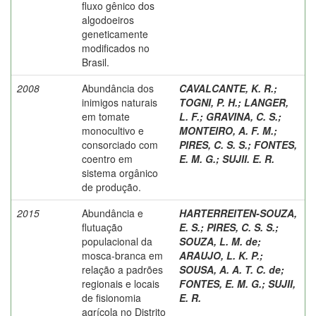
fluxo gênico dos
algodoeiros
geneticamente
modificados no
Brasil.
2008
Abundância dos
CAVALCANTE, K. R.
;
inimigos naturais
TOGNI, P. H.
;
LANGER,
em tomate
L. F.
;
GRAVINA, C. S.
;
monocultivo e
MONTEIRO, A. F. M.
;
consorciado com
PIRES, C. S. S.
;
FONTES,
coentro em
E. M. G.
;
SUJII. E. R.
sistema orgânico
de produção.
2015
Abundância e
HARTERREITEN-SOUZA,
flutuação
E. S.
;
PIRES, C. S. S.
;
populacional da
SOUZA, L. M. de
;
mosca-branca em
ARAUJO, L. K. P.
;
relação a padrões
SOUSA, A. A. T. C. de
;
regionais e locais
FONTES, E. M. G.
;
SUJII,
de fisionomia
E. R.
agrícola no Distrito