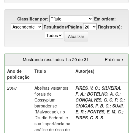
Classificar por:
Em ordem:
Resultados/Página
Registro(s):
Mostrando resultados 1 a 20 de 31
Próximo >
Ano de
Título
Autor(es)
publicação
2008
Abelhas visitantes
PIRES, V. C.
;
SILVEIRA,
florais de
F. A.
;
BOTELHO, A. C.
;
Gossypium
GONÇALVES, G. C. P. C.
;
barbadense
CHAGAS, P. B. C.
;
SUJII,
(Malvaceae), no
E. R.
;
FONTES, E. M. G.
;
Distrito Federal, e
PIRES, C. S. S.
sua importância na
análise de risco de