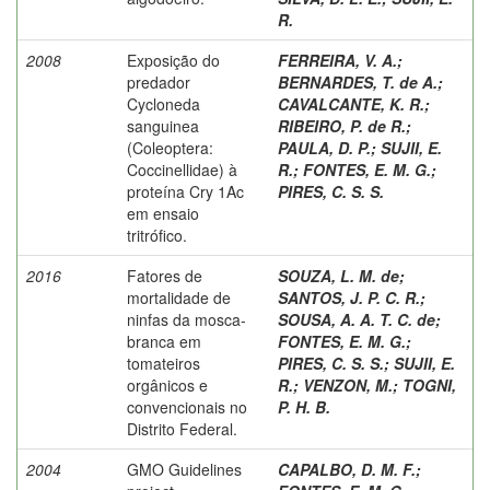
R.
2008
Exposição do
FERREIRA, V. A.
;
predador
BERNARDES, T. de A.
;
Cycloneda
CAVALCANTE, K. R.
;
sanguinea
RIBEIRO, P. de R.
;
(Coleoptera:
PAULA, D. P.
;
SUJII, E.
Coccinellidae) à
R.
;
FONTES, E. M. G.
;
proteína Cry 1Ac
PIRES, C. S. S.
em ensaio
tritrófico.
2016
Fatores de
SOUZA, L. M. de
;
mortalidade de
SANTOS, J. P. C. R.
;
ninfas da mosca-
SOUSA, A. A. T. C. de
;
branca em
FONTES, E. M. G.
;
tomateiros
PIRES, C. S. S.
;
SUJII, E.
orgânicos e
R.
;
VENZON, M.
;
TOGNI,
convencionais no
P. H. B.
Distrito Federal.
2004
GMO Guidelines
CAPALBO, D. M. F.
;