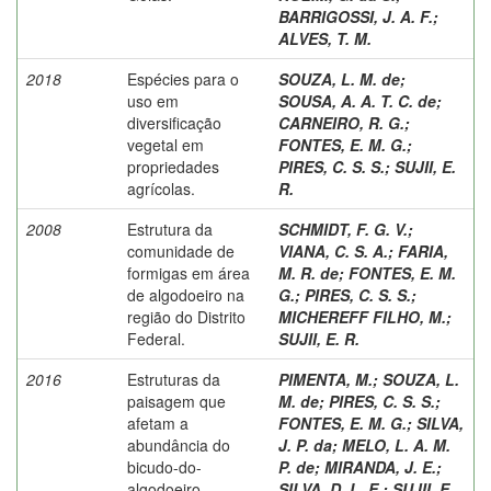
BARRIGOSSI, J. A. F.
;
ALVES, T. M.
2018
Espécies para o
SOUZA, L. M. de
;
uso em
SOUSA, A. A. T. C. de
;
diversificação
CARNEIRO, R. G.
;
vegetal em
FONTES, E. M. G.
;
propriedades
PIRES, C. S. S.
;
SUJII, E.
agrícolas.
R.
2008
Estrutura da
SCHMIDT, F. G. V.
;
comunidade de
VIANA, C. S. A.
;
FARIA,
formigas em área
M. R. de
;
FONTES, E. M.
de algodoeiro na
G.
;
PIRES, C. S. S.
;
região do Distrito
MICHEREFF FILHO, M.
;
Federal.
SUJII, E. R.
2016
Estruturas da
PIMENTA, M.
;
SOUZA, L.
paisagem que
M. de
;
PIRES, C. S. S.
;
afetam a
FONTES, E. M. G.
;
SILVA,
abundância do
J. P. da
;
MELO, L. A. M.
bicudo-do-
P. de
;
MIRANDA, J. E.
;
algodoeiro.
SILVA, D. L. E.
;
SUJII, E.