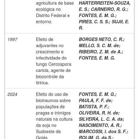
agricultura de base
HARTERREITEN-SOUZA,
ecológica no
E. S.
;
CARNEIRO, R. G.
;
Distrito Federal e
FONTES, E. M. G.
;
entorno.
PIRES, C. S. S.
;
SUJII, E.
R.
1997
Efeito de
BORGES NETO, C. R.
;
adjuvantes no
MELLO, S. C. M. de
;
crescimento e
RIBEIRO, Z. M. de A.
;
infectividade do
FONTES, E. M. G.
fungo Cercospora
caricis, agente de
biocontrole da
tiririca.
2024
Efeito do uso de
FONTES, E. M. G.
;
bioinsumos sobre
PAULA, F. F. de
;
populações de
BATISTA, P. F.
;
pragas e inimigos
OLIVEIRA, R. H. de
;
naturais na cultura
SILVEIRA, L. C. A. da
;
da soja no
NASCIMENTO, A. R.
;
Sudoeste de
MARCOSSI, I. dos S. F.
;
Goiás.
ROLIM, G. da S.
;