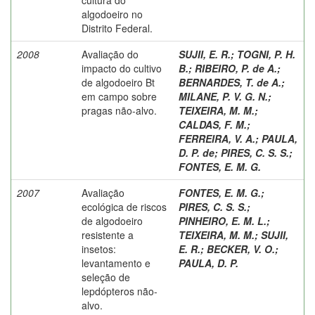
algodoeiro no
Distrito Federal.
2008
Avaliação do
SUJII, E. R.
;
TOGNI, P. H.
impacto do cultivo
B.
;
RIBEIRO, P. de A.
;
de algodoeiro Bt
BERNARDES, T. de A.
;
em campo sobre
MILANE, P. V. G. N.
;
pragas não-alvo.
TEIXEIRA, M. M.
;
CALDAS, F. M.
;
FERREIRA, V. A.
;
PAULA,
D. P. de
;
PIRES, C. S. S.
;
FONTES, E. M. G.
2007
Avaliação
FONTES, E. M. G.
;
ecológica de riscos
PIRES, C. S. S.
;
de algodoeiro
PINHEIRO, E. M. L.
;
resistente a
TEIXEIRA, M. M.
;
SUJII,
insetos:
E. R.
;
BECKER, V. O.
;
levantamento e
PAULA, D. P.
seleção de
lepdópteros não-
alvo.