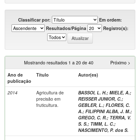
Classificar por:
Em ordem:
Resultados/Página
Registro(s):
Mostrando resultados 1 a 20 de 40
Próximo >
Ano de
Título
Autor(es)
publicação
2014
Agricultura de
BASSOI, L. H.
;
MIELE, A.
;
precisão em
REISSER JUNIOR, C.
;
fruticultura.
GEBLER, L.
;
FLORES, C.
A.
;
FILIPPINI ALBA, J. M.
;
GREGO, C. R.
;
TERRA, V.
S. S.
;
TIMM, L. C.
;
NASCIMENTO, P. dos S.