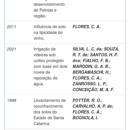
desenvolvimento
de Pelotas e
região.
2011
Influência do solo
FLORES, C. A.
na tipicidade do
vinho.
2021
Irrigação de
SILVA, L. C. da
;
SOUZA,
videiras sob
R. T. de
;
SANTOS, H. P.
cultivo protegido
dos
;
FIALHO, F. B.
;
com base em dois
MARODIN, G. A. B.
;
níveis de
BERGAMASCHI, H.
;
reposição de
FLORES, C. A.
;
água.
ZANROSSO, L. P.
;
CONCEIÇÃO, M. A. F.
1998
Levantamento de
POTTER, R. O.
;
reconhecimento
CARVALHO, A. P. de
;
dos solos do
FLORES, C. A.
;
Estado de Santa
BOGNOLA, I.
Catarina.