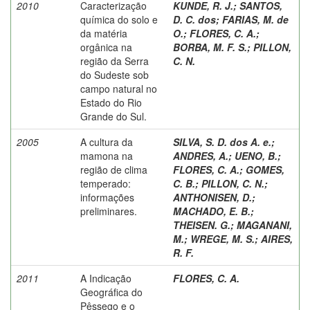
2010
Caracterização
KUNDE, R. J.
;
SANTOS,
química do solo e
D. C. dos
;
FARIAS, M. de
da matéria
O.
;
FLORES, C. A.
;
orgânica na
BORBA, M. F. S.
;
PILLON,
região da Serra
C. N.
do Sudeste sob
campo natural no
Estado do Rio
Grande do Sul.
2005
A cultura da
SILVA, S. D. dos A. e.
;
mamona na
ANDRES, A.
;
UENO, B.
;
região de clima
FLORES, C. A.
;
GOMES,
temperado:
C. B.
;
PILLON, C. N.
;
informações
ANTHONISEN, D.
;
preliminares.
MACHADO, E. B.
;
THEISEN. G.
;
MAGANANI,
M.
;
WREGE, M. S.
;
AIRES,
R. F.
2011
A Indicação
FLORES, C. A.
Geográfica do
Pêssego e o