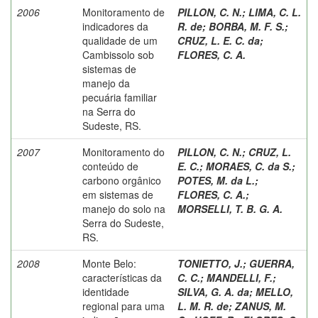
2006
Monitoramento de
PILLON, C. N.
;
LIMA, C. L.
indicadores da
R. de
;
BORBA, M. F. S.
;
qualidade de um
CRUZ, L. E. C. da
;
Cambissolo sob
FLORES, C. A.
sistemas de
manejo da
pecuária familiar
na Serra do
Sudeste, RS.
2007
Monitoramento do
PILLON, C. N.
;
CRUZ, L.
conteúdo de
E. C.
;
MORAES, C. da S.
;
carbono orgânico
POTES, M. da L.
;
em sistemas de
FLORES, C. A.
;
manejo do solo na
MORSELLI, T. B. G. A.
Serra do Sudeste,
RS.
2008
Monte Belo:
TONIETTO, J.
;
GUERRA,
características da
C. C.
;
MANDELLI, F.
;
identidade
SILVA, G. A. da
;
MELLO,
regional para uma
L. M. R. de
;
ZANUS, M.