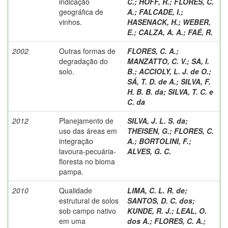
indicação
C.
;
HOFF, R.
;
FLORES, C.
geográfica de
A.
;
FALCADE, I.
;
vinhos.
HASENACK, H.
;
WEBER,
E.
;
CALZA, A. A.
;
FAÉ, R.
2002
Outras formas de
FLORES, C. A.
;
degradação do
MANZATTO, C. V.
;
SA, I.
solo.
B.
;
ACCIOLY, L. J. de O.
;
SÁ, T. D. de A.
;
SILVA, F.
H. B. B. da
;
SILVA, T. C. e
C. da
2012
Planejamento de
SILVA, J. L. S. da
;
uso das áreas em
THEISEN, G.
;
FLORES, C.
integração
A.
;
BORTOLINI, F.
;
lavoura-pecuária-
ALVES, G. C.
floresta no bioma
pampa.
2010
Qualidade
LIMA, C. L. R. de
;
estrutural de solos
SANTOS, D. C. dos
;
sob campo nativo
KUNDE, R. J.
;
LEAL, O.
em uma
dos A.
;
FLORES, C. A.
;