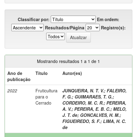
Classificar por:
Em ordem:
Resultados/Página
Registro(s):
Mostrando resultados 1 a 1 de 1
Ano de
Título
Autor(es)
publicação
2022
Fruticultura
JUNQUEIRA, N. T. V.
;
FALEIRO,
para o
F. G.
;
GUIMARAES, T. G.
;
Cerrado
CORDEIRO, M. C. R.
;
PEREIRA,
A. V.
;
PEREIRA, E. B. C.
;
MELO,
J. T. de
;
GONCALVES, H. M.
;
FIGUEIREDO, S. F.
;
LIMA, H. C.
de