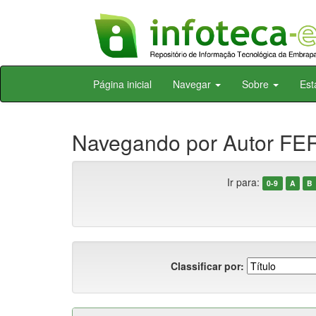
Skip
Página inicial
Navegar
Sobre
Est
navigation
Navegando por Autor FE
Ir para:
0-9
A
B
Classificar por: