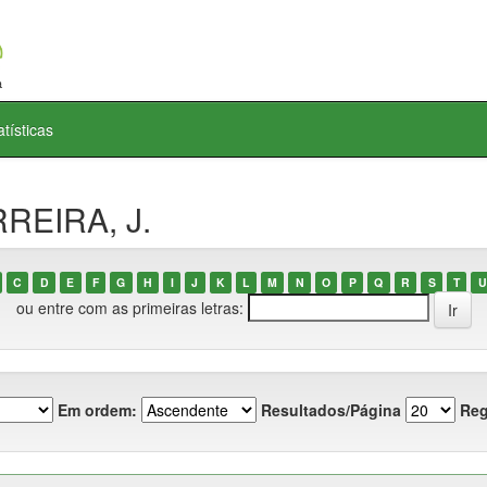
atísticas
RREIRA, J.
C
D
E
F
G
H
I
J
K
L
M
N
O
P
Q
R
S
T
U
ou entre com as primeiras letras:
Em ordem:
Resultados/Página
Reg