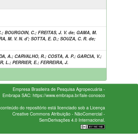
.
;
BOURGOIN, C.
;
FREITAS, J. V. de
;
GAMA, M.
A, M. V. N. d'
;
SOTTA, E. D.
;
SOUZA, C. R. de
;
A, A.
;
CARVALHO, R.
;
COSTA, A. P.
;
GARCIA, V.
;
R, L.
;
PERRIER, E.
;
FERREIRA, J.
Empresa Brasileira de Pesquisa Agropecuária -
Embrapa
SAC:
https://www.embrapa.br/fale-conosco
conteúdo do repositório está licenciado sob a Licença
Creative Commons
Atribuição - NãoComercial -
SemDerivações 4.0 Internacional.