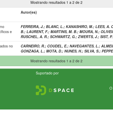
Mostrando resultados 1 a 2 de 2
Autor(es)
omo
FERREIRA, J.
;
BLANC, L.
;
KANASHIRO, M.
;
LEES, A. C
íficos e
B.
;
LAURENT, F.
;
MARTINS, M. B.
;
MOURA, N.
;
OLIVEIR
RUSCHEL, A. R.
;
SCHWARTZ, G.
;
ZWERTS, J.
;
SIST, P.
rados no
CARNEIRO, R.
;
COUDEL, E.
;
NAVEGANTES, L.
;
ALMEID
GONZAGA, L.
;
MOTA, D.
;
NUNES, H.
;
SILVA, S.
;
PEPPE
Mostrando resultados 1 a 2 de 2
Suportado por
O 