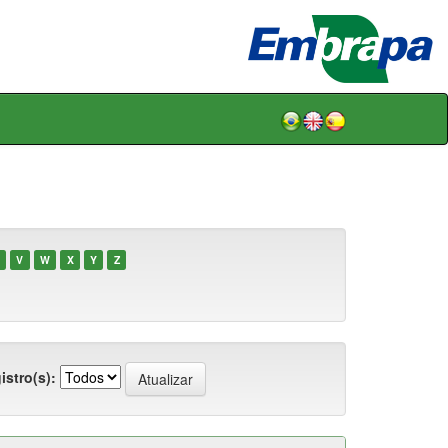
V
W
X
Y
Z
istro(s):