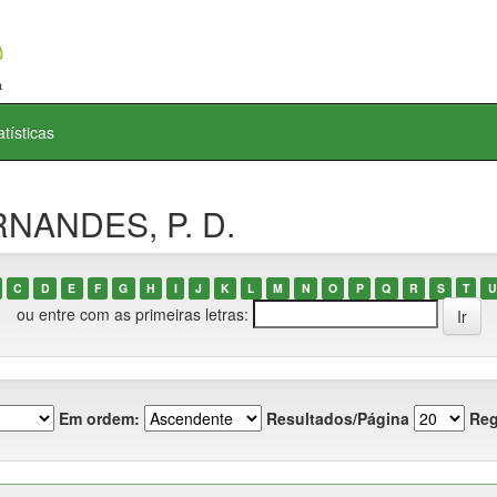
atísticas
RNANDES, P. D.
C
D
E
F
G
H
I
J
K
L
M
N
O
P
Q
R
S
T
U
ou entre com as primeiras letras:
Em ordem:
Resultados/Página
Reg