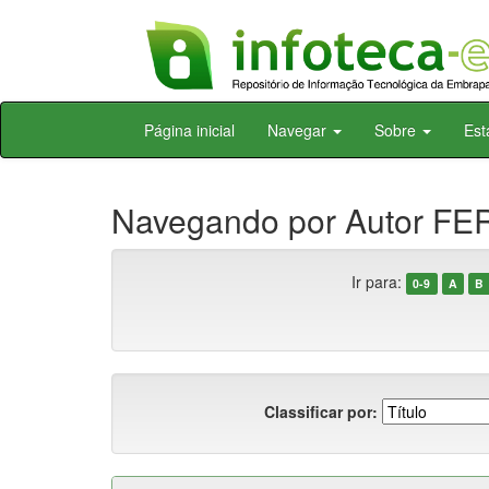
Skip
Página inicial
Navegar
Sobre
Est
navigation
Navegando por Autor FE
Ir para:
0-9
A
B
Classificar por: