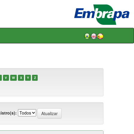
V
W
X
Y
Z
istro(s):