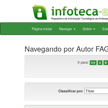
Skip
Página inicial
Navegar
Sobre
Est
navigation
Navegando por Autor FAG
Ir para:
0-9
A
B
Classificar por: