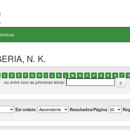
atísticas
ERIA, N. K.
C
D
E
F
G
H
I
J
K
L
M
N
O
P
Q
R
S
T
U
ou entre com as primeiras letras:
Em ordem:
Resultados/Página
Reg