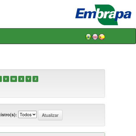
V
W
X
Y
Z
istro(s):