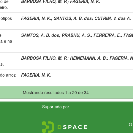
ão de
BARBOSA FILHO, M. P.
;
FAGERIA, N. K.
eiro.
nótipos
FAGERIA, N. K.
;
SANTOS, A. B. dos
;
CUTRIM, V. dos A.
e
SANTOS, A. B. dos
;
PRABHU, A. S.
;
FERREIRA, E.
;
FAGE
ga e na
BARBOSA FILHO, M. P.
;
HEINEMANN, A. B.
;
FAGERIA, N
as.
 do arroz
FAGERIA, N. K.
Mostrando resultados 1 a 20 de 34
Suportado por
O 