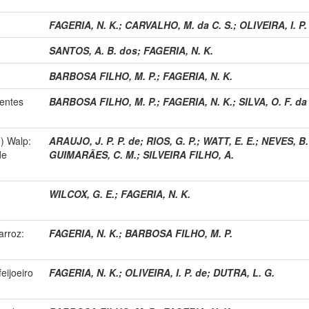
FAGERIA, N. K.
;
CARVALHO, M. da C. S.
;
OLIVEIRA, I. P.
SANTOS, A. B. dos
;
FAGERIA, N. K.
BARBOSA FILHO, M. P.
;
FAGERIA, N. K.
ientes
BARBOSA FILHO, M. P.
;
FAGERIA, N. K.
;
SILVA, O. F. da
.) Walp:
ARAUJO, J. P. P. de
;
RIOS, G. P.
;
WATT, E. E.
;
NEVES, B.
de
GUIMARÃES, C. M.
;
SILVEIRA FILHO, A.
WILCOX, G. E.
;
FAGERIA, N. K.
arroz:
FAGERIA, N. K.
;
BARBOSA FILHO, M. P.
feijoeiro
FAGERIA, N. K.
;
OLIVEIRA, I. P. de
;
DUTRA, L. G.