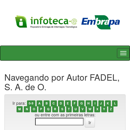
Skip
navigation
Navegando por Autor FADEL,
S. A. de O.
Ir para:
0-9
A
B
C
D
E
F
G
H
I
J
K
L
M
N
O
P
Q
R
S
T
U
V
W
X
Y
Z
ou entre com as primeiras letras: