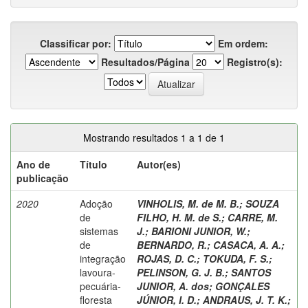
Classificar por:
Em ordem:
Resultados/Página
Registro(s):
Mostrando resultados 1 a 1 de 1
Ano de
Título
Autor(es)
publicação
2020
Adoção
VINHOLIS, M. de M. B.
;
SOUZA
de
FILHO, H. M. de S.
;
CARRE, M.
sistemas
J.
;
BARIONI JUNIOR, W.
;
de
BERNARDO, R.
;
CASACA, A. A.
;
integração
ROJAS, D. C.
;
TOKUDA, F. S.
;
lavoura-
PELINSON, G. J. B.
;
SANTOS
pecuária-
JUNIOR, A. dos
;
GONÇALES
floresta
JÚNIOR, I. D.
;
ANDRAUS, J. T. K.
;