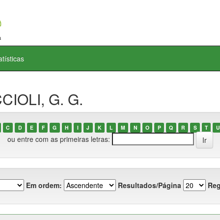
atísticas
CIOLI, G. G.
C
D
E
F
G
H
I
J
K
L
M
N
O
P
Q
R
S
T
U
ou entre com as primeiras letras:
Em ordem:
Resultados/Página
Reg