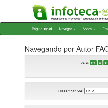
Skip
Página inicial
Navegar
Sobre
Est
navigation
Navegando por Autor FAC
Ir para:
0-9
A
B
Classificar por: