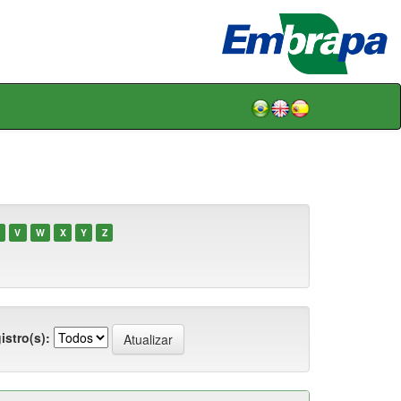
V
W
X
Y
Z
istro(s):