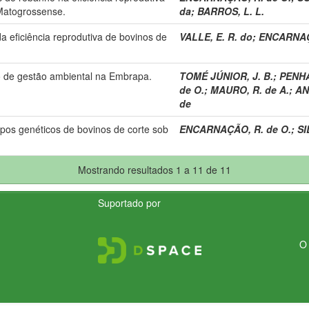
-Matogrossense.
da
;
BARROS, L. L.
eficiência reprodutiva de bovinos de
VALLE, E. R. do
;
ENCARNAÇÃ
o de gestão ambiental na Embrapa.
TOMÉ JÚNIOR, J. B.
;
PENHA
de O.
;
MAURO, R. de A.
;
AN
de
upos genéticos de bovinos de corte sob
ENCARNAÇÃO, R. de O.
;
SI
Mostrando resultados 1 a 11 de 11
Suportado por
O 