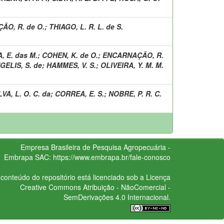
O, R. de O.
;
THIAGO, L. R. L. de S.
, E. das M.
;
COHEN, K. de O.
;
ENCARNAÇÃO, R.
GELIS, S. de
;
HAMMES, V. S.
;
OLIVEIRA, Y. M. M.
LVA, L. O. C. da
;
CORREA, E. S.
;
NOBRE, P. R. C.
Empresa Brasileira de Pesquisa Agropecuária -
Embrapa
SAC:
https://www.embrapa.br/fale-conosco
conteúdo do repositório está licenciado sob a Licença
Creative Commons
Atribuição - NãoComercial -
SemDerivações 4.0 Internacional.