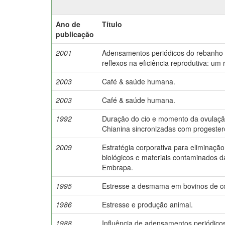
Ano de
Título
publicação
2001
Adensamentos periódicos do rebanho b
reflexos na eficiência reprodutiva: um r
2003
Café & saúde humana.
2003
Café & saúde humana.
1992
Duração do cio e momento da ovulação
Chianina sincronizadas com progester
2009
Estratégia corporativa para eliminaçã
biológicos e materiais contaminados 
Embrapa.
1995
Estresse a desmama em bovinos de co
1986
Estresse e produção animal.
1988
Influência de adensamentos periódicos