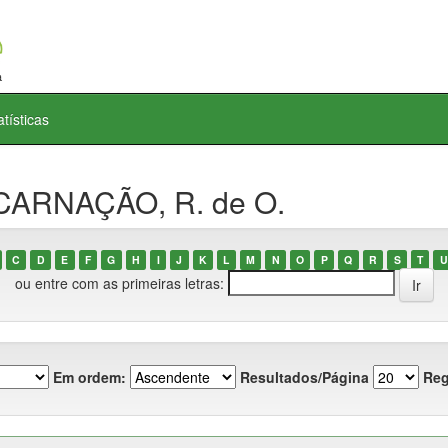
atísticas
NCARNAÇÃO, R. de O.
C
D
E
F
G
H
I
J
K
L
M
N
O
P
Q
R
S
T
U
ou entre com as primeiras letras:
Em ordem:
Resultados/Página
Reg