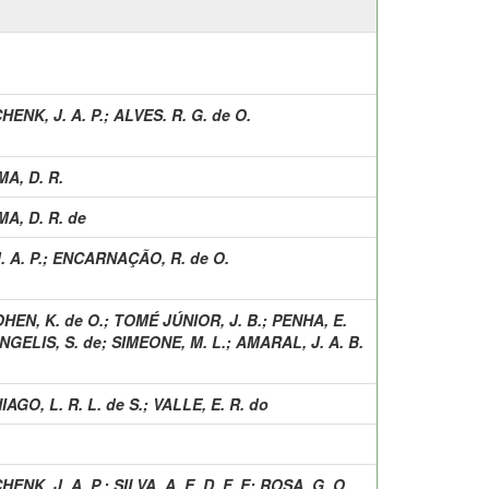
HENK, J. A. P.
;
ALVES. R. G. de O.
MA, D. R.
MA, D. R. de
 A. P.
;
ENCARNAÇÃO, R. de O.
HEN, K. de O.
;
TOMÉ JÚNIOR, J. B.
;
PENHA, E.
NGELIS, S. de
;
SIMEONE, M. L.
;
AMARAL, J. A. B.
IAGO, L. R. L. de S.
;
VALLE, E. R. do
HENK, J. A. P.
;
SILVA, A. E. D. F. E
;
ROSA, G. O.