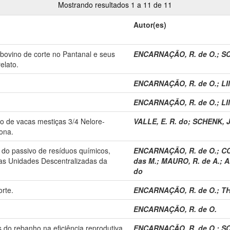
Mostrando resultados 1 a 11 de 11
Autor(es)
ovino de corte no Pantanal e seus
ENCARNAÇÃO, R. de O.
;
SC
elato.
ENCARNAÇÃO, R. de O.
;
LI
ENCARNAÇÃO, R. de O.
;
LI
 de vacas mestiças 3/4 Nelore-
VALLE, E. R. do
;
SCHENK, J.
ona.
o do passivo de resíduos químicos,
ENCARNAÇÃO, R. de O.
;
CO
das Unidades Descentralizadas da
das M.
;
MAURO, R. de A.
;
A
do
rte.
ENCARNAÇÃO, R. de O.
;
TH
ENCARNAÇÃO, R. de O.
 do rebanho na eficiência reprodutiva
ENCARNAÇÃO, R. de O.
;
SC