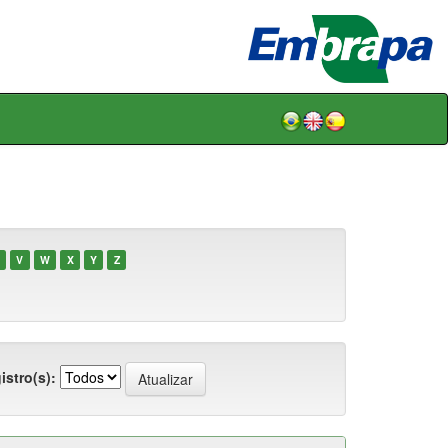
V
W
X
Y
Z
istro(s):