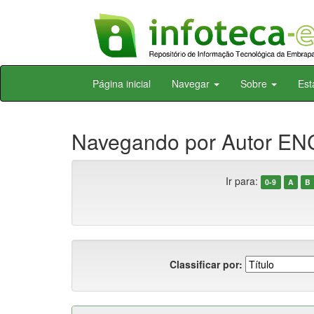
Skip
Página inicial
Navegar
Sobre
Est
navigation
Navegando por Autor E
Ir para:
0-9
A
B
Classificar por: