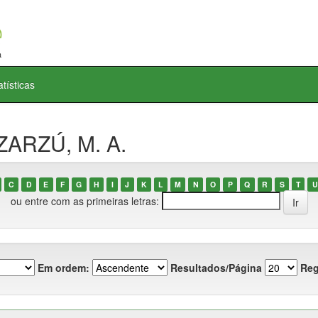
atísticas
ZARZÚ, M. A.
C
D
E
F
G
H
I
J
K
L
M
N
O
P
Q
R
S
T
U
ou entre com as primeiras letras:
Em ordem:
Resultados/Página
Reg