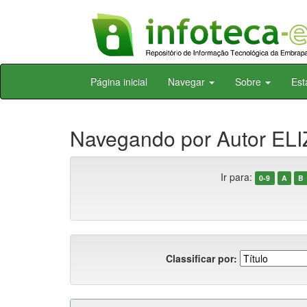
Skip
Página inicial
Navegar
Sobre
Est
navigation
Navegando por Autor ELI
Ir para:
0-9
A
B
Classificar por: