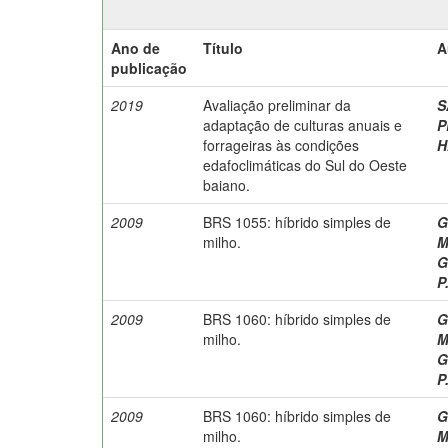
Ano de
Título
A
publicação
2019
Avaliação preliminar da
S
adaptação de culturas anuais e
P
forrageiras às condições
H
edafoclimáticas do Sul do Oeste
baiano.
2009
BRS 1055: híbrido simples de
G
milho.
M
G
P
2009
BRS 1060: híbrido simples de
G
milho.
M
G
P
2009
BRS 1060: híbrido simples de
G
milho.
M