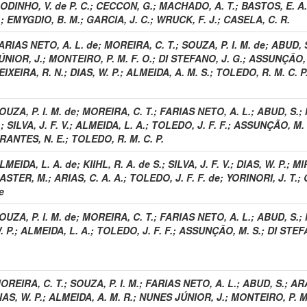
ODINHO, V. de P. C.
;
CECCON, G.
;
MACHADO, A. T.
;
BASTOS, E. A.
.
;
EMYGDIO, B. M.
;
GARCIA, J. C.
;
WRUCK, F. J.
;
CASELA, C. R.
ARIAS NETO, A. L. de
;
MOREIRA, C. T.
;
SOUZA, P. I. M. de
;
ABUD, 
ÚNIOR, J.
;
MONTEIRO, P. M. F. O.
;
DI STEFANO, J. G.
;
ASSUNÇÃO, 
EIXEIRA, R. N.
;
DIAS, W. P.
;
ALMEIDA, A. M. S.
;
TOLEDO, R. M. C. P
OUZA, P. I. M. de
;
MOREIRA, C. T.
;
FARIAS NETO, A. L.
;
ABUD, S.
;
.
;
SILVA, J. F. V.
;
ALMEIDA, L. A.
;
TOLEDO, J. F. F.
;
ASSUNÇÃO, M. 
RANTES, N. E.
;
TOLEDO, R. M. C. P.
LMEIDA, L. A. de
;
KIIHL, R. A. de S.
;
SILVA, J. F. V.
;
DIAS, W. P.
;
MI
ASTER, M.
;
ARIAS, C. A. A.
;
TOLEDO, J. F. F. de
;
YORINORI, J. T.
;
e
OUZA, P. I. M. de
;
MOREIRA, C. T.
;
FARIAS NETO, A. L.
;
ABUD, S.
;
. P.
;
ALMEIDA, L. A.
;
TOLEDO, J. F. F.
;
ASSUNÇÃO, M. S.
;
DI STEFA
OREIRA, C. T.
;
SOUZA, P. I. M.
;
FARIAS NETO, A. L.
;
ABUD, S.
;
ARA
IAS, W. P.
;
ALMEIDA, A. M. R.
;
NUNES JÚNIOR, J.
;
MONTEIRO, P. M.