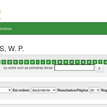
atísticas
, W. P.
C
D
E
F
G
H
I
J
K
L
M
N
O
P
Q
R
S
T
U
ou entre com as primeiras letras:
Em ordem:
Resultados/Página
Reg