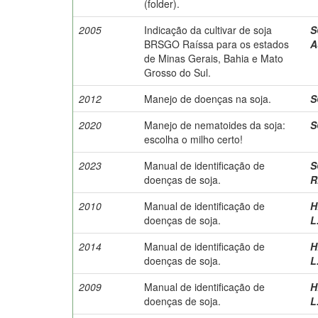
(folder).
2005
Indicação da cultivar de soja
S
BRSGO Raíssa para os estados
A
de Minas Gerais, Bahia e Mato
Grosso do Sul.
2012
Manejo de doenças na soja.
S
2020
Manejo de nematoides da soja:
S
escolha o milho certo!
2023
Manual de identificação de
S
doenças de soja.
R
2010
Manual de identificação de
H
doenças de soja.
L
2014
Manual de identificação de
H
doenças de soja.
L
2009
Manual de identificação de
H
doenças de soja.
L