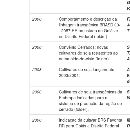
G
P
2006
Comportamento e descrição da
F
linhagem transgênica BRASD 00-
J
12057 RR no estado de Goiás e
T
no Distrito Federal (folder).
2006
Convênio Cerrados: novas
S
cultivares de soja resistentes ao
T
nematóide-de-cisto (folder).
A
2003
Cultivares de soja lançamento
A
2003/2004.
K
d
2006
Cultivares de soja transgênicas da
S
Embrapa indicadas para o
W
sistema de produção da região do
cerrado (folder).
2006
Indicação da cultivar BRS Favorita
M
RR para Goiás e Distrito Federal
D