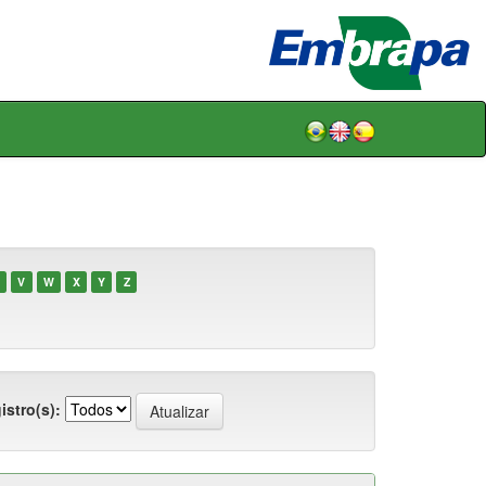
V
W
X
Y
Z
istro(s):