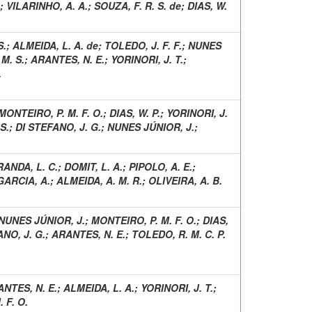
;
VILARINHO, A. A.
;
SOUZA, F. R. S. de
;
DIAS, W.
S.
;
ALMEIDA, L. A. de
;
TOLEDO, J. F. F.
;
NUNES
M. S.
;
ARANTES, N. E.
;
YORINORI, J. T.
;
.
MONTEIRO, P. M. F. O.
;
DIAS, W. P.
;
YORINORI, J.
S.
;
DI STEFANO, J. G.
;
NUNES JÚNIOR, J.
;
RANDA, L. C.
;
DOMIT, L. A.
;
PIPOLO, A. E.
;
GARCIA, A.
;
ALMEIDA, A. M. R.
;
OLIVEIRA, A. B.
NUNES JÚNIOR, J.
;
MONTEIRO, P. M. F. O.
;
DIAS,
NO, J. G.
;
ARANTES, N. E.
;
TOLEDO, R. M. C. P.
NTES, N. E.
;
ALMEIDA, L. A.
;
YORINORI, J. T.
;
 F. O.