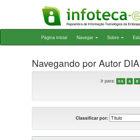
Skip
Página inicial
Navegar
Sobre
Est
navigation
Navegando por Autor DIAS
Ir para:
0-9
A
B
Classificar por: