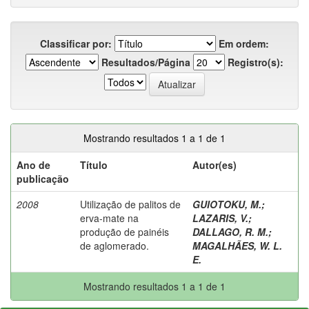
Classificar por:
Em ordem:
Resultados/Página
Registro(s):
Mostrando resultados 1 a 1 de 1
Ano de
Título
Autor(es)
publicação
2008
Utilização de palitos de
GUIOTOKU, M.
;
erva-mate na
LAZARIS, V.
;
produção de painéis
DALLAGO, R. M.
;
de aglomerado.
MAGALHÃES, W. L.
E.
Mostrando resultados 1 a 1 de 1