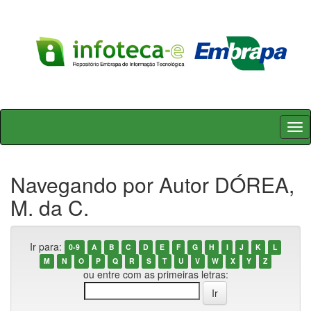
Skip
navigation
Navegando por Autor DÓREA,
M. da C.
Ir para:
0-9
A
B
C
D
E
F
G
H
I
J
K
L
M
N
O
P
Q
R
S
T
U
V
W
X
Y
Z
ou entre com as primeiras letras: