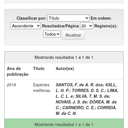
Classificar por:
Em ordem:
Resultados/Página
Registro(s):
Mostrando resultados 1 a 1 de 1
Ano de
Título
Autor(es)
publicação
2018
Espécies
SANTOS, F. de A. R. dos
;
KIILL,
melíferas.
L. H. P.
;
TORRES, D. S. C.
;
LIMA,
L. C. L. e
;
SILVA, T. M. S. da
;
NOVAIS, J. S. de
;
DÓREA, M. da
C.
;
CARNEIRO, C. E.
;
CORREIA,
M. da C. N.
Mostrando resultados 1 a 1 de 1