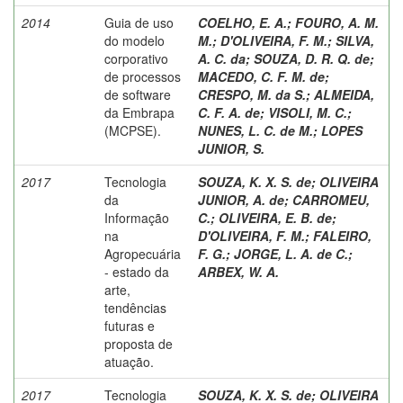
2014
Guia de uso
COELHO, E. A.
;
FOURO, A. M.
do modelo
M.
;
D'OLIVEIRA, F. M.
;
SILVA,
corporativo
A. C. da
;
SOUZA, D. R. Q. de
;
de processos
MACEDO, C. F. M. de
;
de software
CRESPO, M. da S.
;
ALMEIDA,
da Embrapa
C. F. A. de
;
VISOLI, M. C.
;
(MCPSE).
NUNES, L. C. de M.
;
LOPES
JUNIOR, S.
2017
Tecnologia
SOUZA, K. X. S. de
;
OLIVEIRA
da
JUNIOR, A. de
;
CARROMEU,
Informação
C.
;
OLIVEIRA, E. B. de
;
na
D'OLIVEIRA, F. M.
;
FALEIRO,
Agropecuária
F. G.
;
JORGE, L. A. de C.
;
- estado da
ARBEX, W. A.
arte,
tendências
futuras e
proposta de
atuação.
2017
Tecnologia
SOUZA, K. X. S. de
;
OLIVEIRA