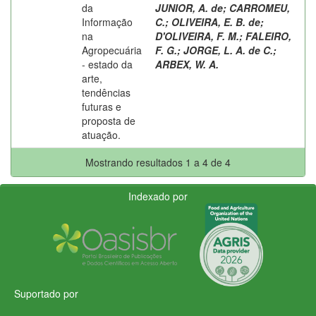
da
JUNIOR, A. de
;
CARROMEU,
Informação
C.
;
OLIVEIRA, E. B. de
;
na
D'OLIVEIRA, F. M.
;
FALEIRO,
Agropecuária
F. G.
;
JORGE, L. A. de C.
;
- estado da
ARBEX, W. A.
arte,
tendências
futuras e
proposta de
atuação.
Mostrando resultados 1 a 4 de 4
Indexado por
Suportado por