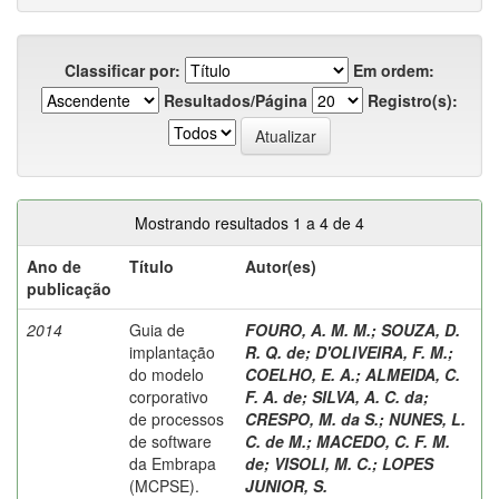
Classificar por:
Em ordem:
Resultados/Página
Registro(s):
Mostrando resultados 1 a 4 de 4
Ano de
Título
Autor(es)
publicação
2014
Guia de
FOURO, A. M. M.
;
SOUZA, D.
implantação
R. Q. de
;
D'OLIVEIRA, F. M.
;
do modelo
COELHO, E. A.
;
ALMEIDA, C.
corporativo
F. A. de
;
SILVA, A. C. da
;
de processos
CRESPO, M. da S.
;
NUNES, L.
de software
C. de M.
;
MACEDO, C. F. M.
da Embrapa
de
;
VISOLI, M. C.
;
LOPES
(MCPSE).
JUNIOR, S.