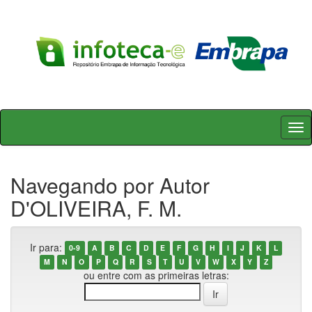
Skip
navigation
Navegando por Autor
D'OLIVEIRA, F. M.
Ir para:
0-9
A
B
C
D
E
F
G
H
I
J
K
L
M
N
O
P
Q
R
S
T
U
V
W
X
Y
Z
ou entre com as primeiras letras: