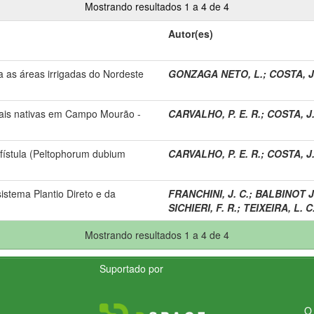
Mostrando resultados 1 a 4 de 4
Autor(es)
a as áreas irrigadas do Nordeste
GONZAGA NETO, L.
;
COSTA, J
tais nativas em Campo Mourão -
CARVALHO, P. E. R.
;
COSTA, J.
ístula (Peltophorum dubium
CARVALHO, P. E. R.
;
COSTA, J.
istema Plantio Direto e da
FRANCHINI, J. C.
;
BALBINOT J
SICHIERI, F. R.
;
TEIXEIRA, L. C
Mostrando resultados 1 a 4 de 4
Suportado por
O 