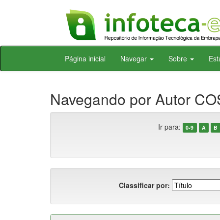
Skip
Página inicial
Navegar
Sobre
Est
navigation
Navegando por Autor COS
Ir para:
0-9
A
B
Classificar por: