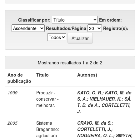
Classificar por:
Em ordem:
Resultados/Página
Registro(s):
Mostrando resultados 1 a 2 de 2
Ano de
Título
Autor(es)
publicação
1999
Produzir -
KATO, O. R.
;
KATO, M. do
conservar -
S. A.
;
VIELHAUER, K.
;
SÁ,
melhorar.
T. D. de A.
;
CORTELETTI,
J.
2005
Sistema
CRAVO, M. da S.
;
Bragantino:
CORTELETTI, J.
;
agricultura
NOGUEIRA, O. L.
;
SMYTH,