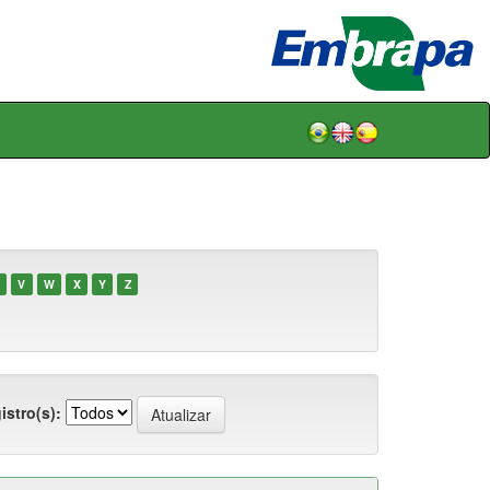
V
W
X
Y
Z
istro(s):