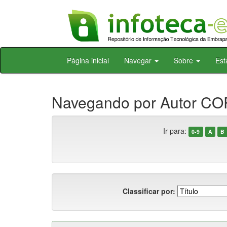
Skip
Página inicial
Navegar
Sobre
Est
navigation
Navegando por Autor CO
Ir para:
0-9
A
B
Classificar por: