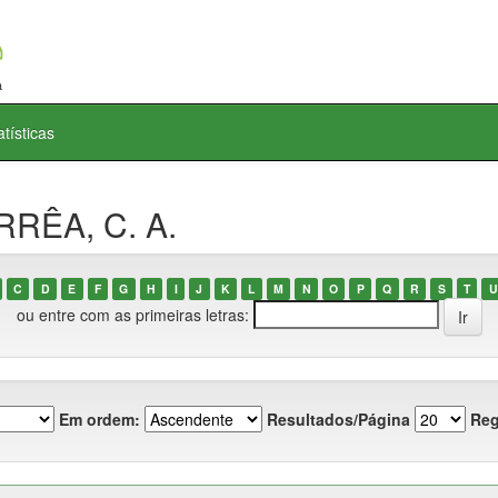
atísticas
RRÊA, C. A.
C
D
E
F
G
H
I
J
K
L
M
N
O
P
Q
R
S
T
U
ou entre com as primeiras letras:
Em ordem:
Resultados/Página
Reg