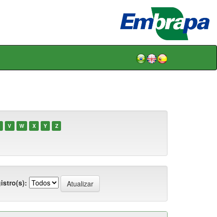
V
W
X
Y
Z
istro(s):