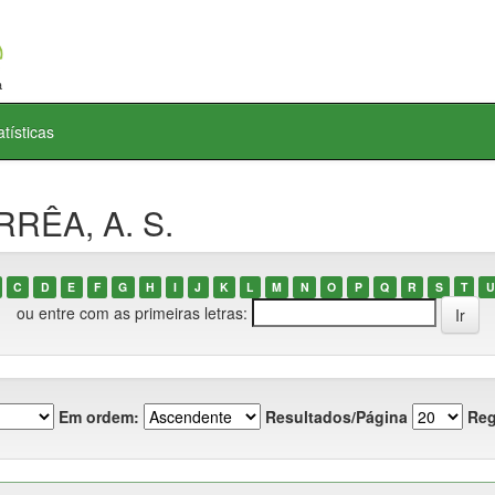
atísticas
RRÊA, A. S.
C
D
E
F
G
H
I
J
K
L
M
N
O
P
Q
R
S
T
U
ou entre com as primeiras letras:
Em ordem:
Resultados/Página
Reg