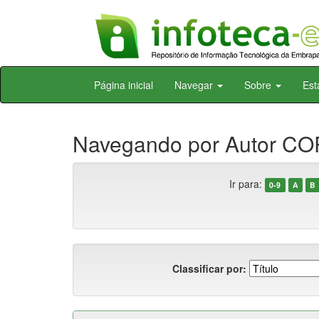
Skip
Página inicial
Navegar
Sobre
Est
navigation
Navegando por Autor CO
Ir para:
0-9
A
B
Classificar por: