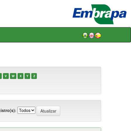
V
W
X
Y
Z
istro(s):