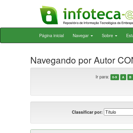
Skip
Página inicial
Navegar
Sobre
Est
navigation
Navegando por Autor CO
Ir para:
0-9
A
B
Classificar por: