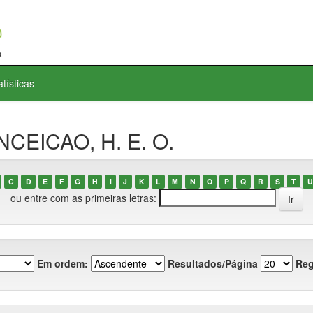
atísticas
NCEICAO, H. E. O.
C
D
E
F
G
H
I
J
K
L
M
N
O
P
Q
R
S
T
U
ou entre com as primeiras letras:
Em ordem:
Resultados/Página
Reg