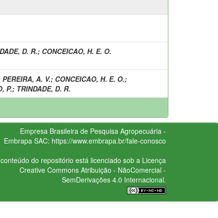
DADE, D. R.
;
CONCEICAO, H. E. O.
;
PEREIRA, A. V.
;
CONCEICAO, H. E. O.
;
, P.
;
TRINDADE, D. R.
Empresa Brasileira de Pesquisa Agropecuária -
Embrapa
SAC:
https://www.embrapa.br/fale-conosco
conteúdo do repositório está licenciado sob a Licença
Creative Commons
Atribuição - NãoComercial -
SemDerivações 4.0 Internacional.