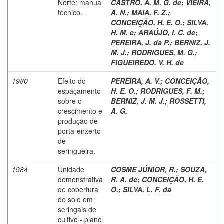
Norte: manual
CASTRO, A. M. G. de
;
VIEIRA,
técnico.
A. N.
;
MAIA, F. Z.
;
CONCEIÇÃO, H. E. O.
;
SILVA,
H. M. e
;
ARAÚJO, I. C. de
;
PEREIRA, J. da P.
;
BERNIZ, J.
M. J.
;
RODRIGUES, M. G.
;
FIGUEIREDO, V. H. de
1980
Efeito do
PEREIRA, A. V.
;
CONCEIÇÃO,
espaçamento
H. E. O.
;
RODRIGUES, F. M.
;
sobre o
BERNIZ, J. M. J.
;
ROSSETTI,
crescimento e
A. G.
produção de
porta-enxerto
de
seringueira.
1984
Unidade
COSME JÚNIOR, R.
;
SOUZA,
demonstrativa
R. A. de
;
CONCEIÇÃO, H. E.
de cobertura
O.
;
SILVA, L. F. da
de solo em
seringais de
cultivo - plano