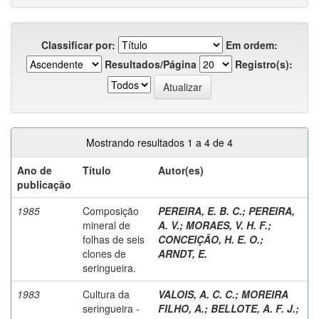
Classificar por:
Em ordem:
Resultados/Página
Registro(s):
Mostrando resultados 1 a 4 de 4
Ano de
Título
Autor(es)
publicação
1985
Composição
PEREIRA, E. B. C.
;
PEREIRA,
mineral de
A. V.
;
MORAES, V. H. F.
;
folhas de seis
CONCEIÇÃO, H. E. O.
;
clones de
ARNDT, E.
seringueira.
1983
Cultura da
VALOIS, A. C. C.
;
MOREIRA
seringueira -
FILHO, A.
;
BELLOTE, A. F. J.
;