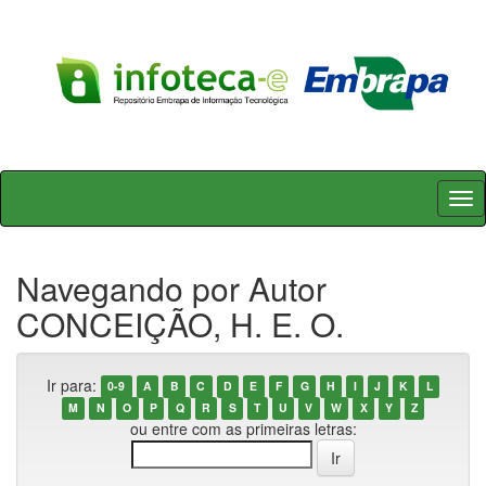
Skip
navigation
Navegando por Autor
CONCEIÇÃO, H. E. O.
Ir para:
0-9
A
B
C
D
E
F
G
H
I
J
K
L
M
N
O
P
Q
R
S
T
U
V
W
X
Y
Z
ou entre com as primeiras letras: