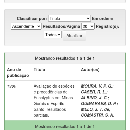
Classificar por:
Em ordem:
Resultados/Página
Registro(s):
Mostrando resultados 1 a 1 de 1
Ano de
Título
Autor(es)
publicação
1980
Avaliação de espécies
MOURA, V. P. G.
;
e procedências de
CASER, R. L.
;
Eucalyptus em Minas
ALBINO, J. C.
;
Gerais e Espírito
GUIMARAES, D. P.
;
Santo: resultados
MELO, J. T. de
;
parciais.
COMASTRI, S. A.
Mostrando resultados 1 a 1 de 1