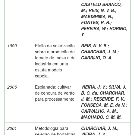
CASTELO BRANCO,
M.
;
REIS, N. V. B.
;
MAKISHIMA, N.
;
FONTES, R. R.
;
PEREIRA, W.
;
HORINO,
Y.
1999
Efeito da solarização
REIS, N. V. B.
;
sobre a produção de
CHARCHAR, J. M.
;
tomate de mesa e de
CARRIJO, O. A.
indústria em uma
estufa modelo
capela.
2005
Esplanada: cultivar
VIEIRA, J. V.
;
SILVA, J.
de cenoura de verão
B. C. da
;
CHARCHAR,
para processamento.
J. M.
;
RESENDE, F. V.
;
FONSECA, M. E. de N.
;
CARVALHO, A. M.
;
MACHADO, C. M. M.
2001
Metodologia para
CHARCHAR, J. M.
;
seleção de hortaliças
VIEIRA, J. V.