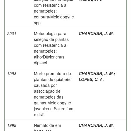
com resistência a
nematóides:
cenoura/Meloidogyne
spp.
2001
Metodologia para
CHARCHAR, J. M.
seleção de plantas
com resistência a
nematóides:
alho/Ditylenchus
dipsaci.
1998
Morte prematura de
CHARCHAR, J. M.
;
plantas de quiabeiro
LOPES, C. A.
causada por
associação de
nematoides das
galhas Meloidogyne
javanica e Sclerotium
rolfsii.
1999
Nematóide em
CHARCHAR, J. M.
hortaliças.