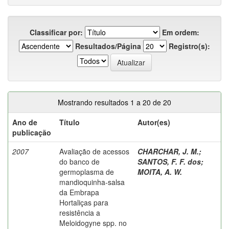
Classificar por:
Em ordem:
Resultados/Página
Registro(s):
Mostrando resultados 1 a 20 de 20
Ano de
Título
Autor(es)
publicação
2007
Avaliação de acessos
CHARCHAR, J. M.
;
do banco de
SANTOS, F. F. dos
;
germoplasma de
MOITA, A. W.
mandioquinha-salsa
da Embrapa
Hortaliças para
resistência a
Meloidogyne spp. no