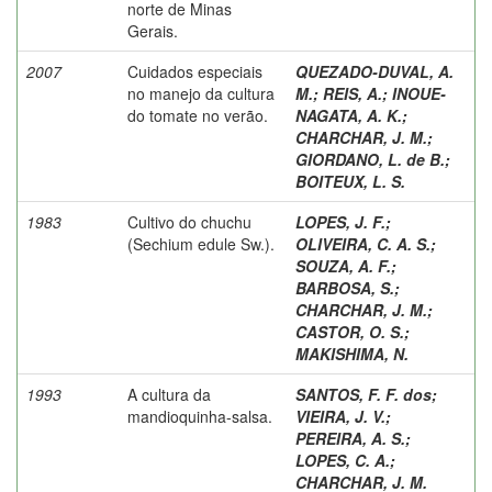
norte de Minas
Gerais.
2007
Cuidados especiais
QUEZADO-DUVAL, A.
no manejo da cultura
M.
;
REIS, A.
;
INOUE-
do tomate no verão.
NAGATA, A. K.
;
CHARCHAR, J. M.
;
GIORDANO, L. de B.
;
BOITEUX, L. S.
1983
Cultivo do chuchu
LOPES, J. F.
;
(Sechium edule Sw.).
OLIVEIRA, C. A. S.
;
SOUZA, A. F.
;
BARBOSA, S.
;
CHARCHAR, J. M.
;
CASTOR, O. S.
;
MAKISHIMA, N.
1993
A cultura da
SANTOS, F. F. dos
;
mandioquinha-salsa.
VIEIRA, J. V.
;
PEREIRA, A. S.
;
LOPES, C. A.
;
CHARCHAR, J. M.