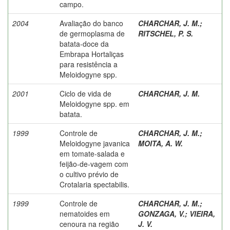
campo.
2004
Avaliação do banco
CHARCHAR, J. M.
;
de germoplasma de
RITSCHEL, P. S.
batata-doce da
Embrapa Hortaliças
para resistência a
Meloidogyne spp.
2001
Ciclo de vida de
CHARCHAR, J. M.
Meloidogyne spp. em
batata.
1999
Controle de
CHARCHAR, J. M.
;
Meloidogyne javanica
MOITA, A. W.
em tomate-salada e
feijão-de-vagem com
o cultivo prévio de
Crotalaria spectabilis.
1999
Controle de
CHARCHAR, J. M.
;
nematoides em
GONZAGA, V.
;
VIEIRA,
cenoura na região
J. V.