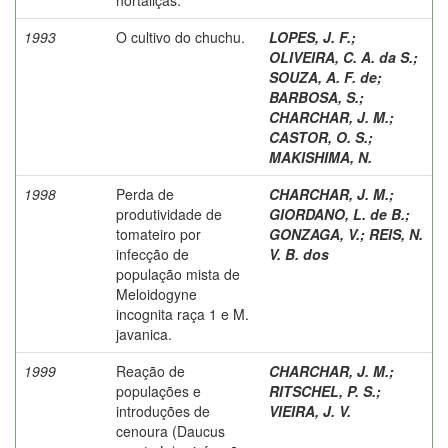
1993
O cultivo do chuchu.
LOPES, J. F.
;
OLIVEIRA, C. A. da S.
;
SOUZA, A. F. de
;
BARBOSA, S.
;
CHARCHAR, J. M.
;
CASTOR, O. S.
;
MAKISHIMA, N.
1998
Perda de
CHARCHAR, J. M.
;
produtividade de
GIORDANO, L. de B.
;
tomateiro por
GONZAGA, V.
;
REIS, N.
infecção de
V. B. dos
população mista de
Meloidogyne
incognita raça 1 e M.
javanica.
1999
Reação de
CHARCHAR, J. M.
;
populações e
RITSCHEL, P. S.
;
introduções de
VIEIRA, J. V.
cenoura (Daucus