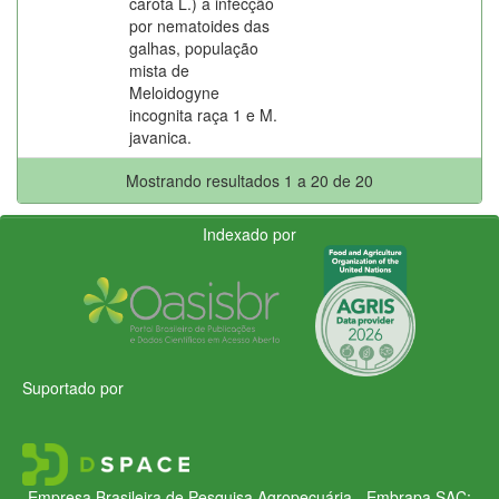
carota L.) a infecção
por nematoides das
galhas, população
mista de
Meloidogyne
incognita raça 1 e M.
javanica.
Mostrando resultados 1 a 20 de 20
Indexado por
Suportado por
Empresa Brasileira de Pesquisa Agropecuária - Embrapa
SAC: