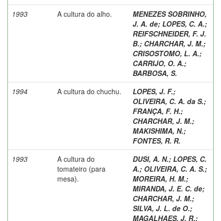
1993
A cultura do alho.
MENEZES SOBRINHO,
J. A. de
;
LOPES, C. A.
;
REIFSCHNEIDER, F. J.
B.
;
CHARCHAR, J. M.
;
CRISOSTOMO, L. A.
;
CARRIJO, O. A.
;
BARBOSA, S.
1994
A cultura do chuchu.
LOPES, J. F.
;
OLIVEIRA, C. A. da S.
;
FRANÇA, F. H.
;
CHARCHAR, J. M.
;
MAKISHIMA, N.
;
FONTES, R. R.
1993
A cultura do
DUSI, A. N.
;
LOPES, C.
tomateiro (para
A.
;
OLIVEIRA, C. A. S.
;
mesa).
MOREIRA, H. M.
;
MIRANDA, J. E. C. de
;
CHARCHAR, J. M.
;
SILVA, J. L. de O.
;
MAGALHAES, J. R.
;