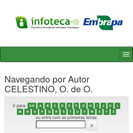
Skip
navigation
Navegando por Autor
CELESTINO, O. de O.
Ir para:
0-9
A
B
C
D
E
F
G
H
I
J
K
L
M
N
O
P
Q
R
S
T
U
V
W
X
Y
Z
ou entre com as primeiras letras: