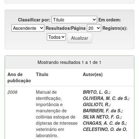
Classificar por:
Em ordem:
Resultados/Página
Registro(s):
Mostrando resultados 1 a 1 de 1
Ano de
Título
Autor(es)
publicação
2008
Manual de
BRITO, L. G.
;
identificação,
OLIVEIRA, M. C. de S.
;
importância e
GIGLIOTI, R.
;
manutenção de
BARBIERI, F. da S.
;
colônias estoque de
SILVA NETO, F. G.
;
dípteras de interesse
CHAGAS, A. C. de S.
;
veterinário em
CELESTINO, O. de O.
laboratório.