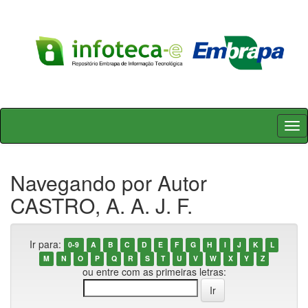
Skip
navigation
Navegando por Autor
CASTRO, A. A. J. F.
Ir para:
0-9
A
B
C
D
E
F
G
H
I
J
K
L
M
N
O
P
Q
R
S
T
U
V
W
X
Y
Z
ou entre com as primeiras letras: