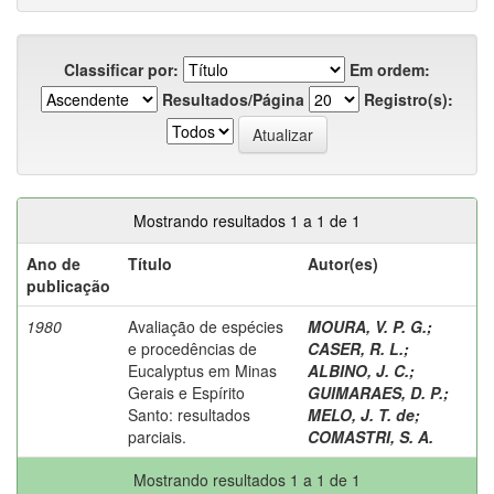
Classificar por:
Em ordem:
Resultados/Página
Registro(s):
Mostrando resultados 1 a 1 de 1
Ano de
Título
Autor(es)
publicação
1980
Avaliação de espécies
MOURA, V. P. G.
;
e procedências de
CASER, R. L.
;
Eucalyptus em Minas
ALBINO, J. C.
;
Gerais e Espírito
GUIMARAES, D. P.
;
Santo: resultados
MELO, J. T. de
;
parciais.
COMASTRI, S. A.
Mostrando resultados 1 a 1 de 1