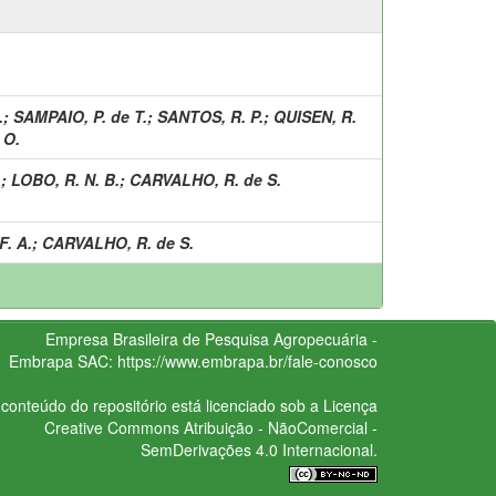
.
;
SAMPAIO, P. de T.
;
SANTOS, R. P.
;
QUISEN, R.
 O.
.
;
LOBO, R. N. B.
;
CARVALHO, R. de S.
F. A.
;
CARVALHO, R. de S.
Empresa Brasileira de Pesquisa Agropecuária -
Embrapa
SAC:
https://www.embrapa.br/fale-conosco
conteúdo do repositório está licenciado sob a Licença
Creative Commons
Atribuição - NãoComercial -
SemDerivações 4.0 Internacional.