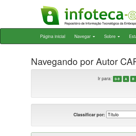
Skip
Página inicial
Navegar
Sobre
Est
navigation
Navegando por Autor CA
Ir para:
0-9
A
B
Classificar por: