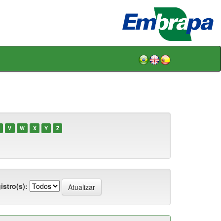
V
W
X
Y
Z
istro(s):