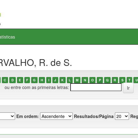
atísticas
RVALHO, R. de S.
C
D
E
F
G
H
I
J
K
L
M
N
O
P
Q
R
S
T
U
ou entre com as primeiras letras:
Em ordem:
Resultados/Página
Reg