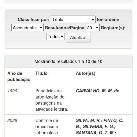
Classificar por:
Em ordem:
Resultados/Página
Registro(s):
Mostrando resultados 1 a 10 de 10
Ano de
Título
Autor(es)
publicação
1996
Benefícios da
CARVALHO, M. M. de
arborização de
pastagens na
atividade leiteira.
2026
Controle de
SILVA, M. R.
;
PINTO, C.
brucelose e
B.
;
SILVEIRA, F. G.
;
tuberculose
SANTANA, G. Z. M.
;