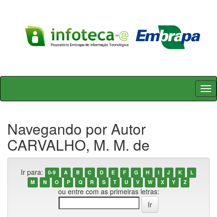
Skip
navigation
Navegando por Autor
CARVALHO, M. M. de
Ir para:
0-9
A
B
C
D
E
F
G
H
I
J
K
L
M
N
O
P
Q
R
S
T
U
V
W
X
Y
Z
ou entre com as primeiras letras: