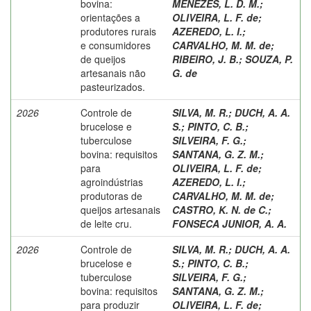
bovina:
MENEZES, L. D. M.
;
orientações a
OLIVEIRA, L. F. de
;
produtores rurais
AZEREDO, L. I.
;
e consumidores
CARVALHO, M. M. de
;
de queijos
RIBEIRO, J. B.
;
SOUZA, P.
artesanais não
G. de
pasteurizados.
2026
Controle de
SILVA, M. R.
;
DUCH, A. A.
brucelose e
S.
;
PINTO, C. B.
;
tuberculose
SILVEIRA, F. G.
;
bovina: requisitos
SANTANA, G. Z. M.
;
para
OLIVEIRA, L. F. de
;
agroindústrias
AZEREDO, L. I.
;
produtoras de
CARVALHO, M. M. de
;
queijos artesanais
CASTRO, K. N. de C.
;
de leite cru.
FONSECA JUNIOR, A. A.
2026
Controle de
SILVA, M. R.
;
DUCH, A. A.
brucelose e
S.
;
PINTO, C. B.
;
tuberculose
SILVEIRA, F. G.
;
bovina: requisitos
SANTANA, G. Z. M.
;
para produzir
OLIVEIRA, L. F. de
;