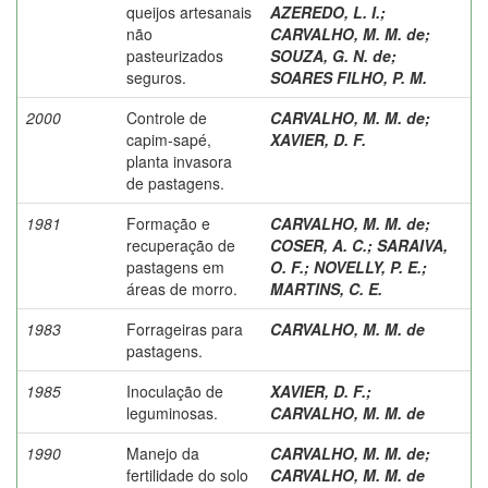
queijos artesanais
AZEREDO, L. I.
;
não
CARVALHO, M. M. de
;
pasteurizados
SOUZA, G. N. de
;
seguros.
SOARES FILHO, P. M.
2000
Controle de
CARVALHO, M. M. de
;
capim-sapé,
XAVIER, D. F.
planta invasora
de pastagens.
1981
Formação e
CARVALHO, M. M. de
;
recuperação de
COSER, A. C.
;
SARAIVA,
pastagens em
O. F.
;
NOVELLY, P. E.
;
áreas de morro.
MARTINS, C. E.
1983
Forrageiras para
CARVALHO, M. M. de
pastagens.
1985
Inoculação de
XAVIER, D. F.
;
leguminosas.
CARVALHO, M. M. de
1990
Manejo da
CARVALHO, M. M. de
;
fertilidade do solo
CARVALHO, M. M. de